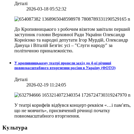
Деталі
2026-03-18 05:52:32
До Кропивницького з робочим візитом завітали перший
заступник голови Верховної Ради України Олександр
Корнієнко та народні депутати Ігор Мурдій, Олександр
Дануца і Віталій Безгін: усі – "Слуги народу" за
політичною приналежністю.
У кропивницькому театрі провели захід до 4-ої річниці
повномасштабного вторгнення росіян в Україну (ФОТО)
Деталі
2026-02-19 11:24:05
У театрі корифеїв відбувся концерт-реквієм «…і пам’ять,
що не мовчить», присвячений річниці початку
повномасштабного вторгнення.
Культура