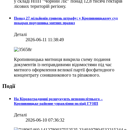
у складі НПП "Чорний Ліс" понад 12,8 тисячі гектарів
лісових територій регіону.
Понад 27 мільйонів гривень штрафу: у Кропивницькому суд
покарав порушника митних правил
Деталі
2026-06-11 11:38:49
Кропивницька митниця викрила схему подання
документів із неправдивими відомостями під час
митного оформлення великої партії фосфатидного
концентрату соняшникового та ріпакового.
Події
На Кіровоградщині розшукують неповнолітнього –
Кропивницьке районне управління поліції ГУНП
Деталі
2026-06-10 07:36:32