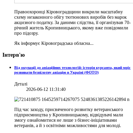
Правоохоронці Кіровоградщини викрили масштабну
схему незаконного обігу тютюнових виробів без марок
акцизного податку. За даними слідства, її організував 70-
річний житель Кропивницького, якому вже повідомили
про підозру.
Як інформує Кіровоградська обласна...
Інтерв'ю
Від окупації до авіаційних технологій: історія курсанта, який мріє
розвивати безпілотну авіацію в Україні (ФОТО)
Деталі
2026-06-12 11:31:40
Під час заходу, присвяченого розвитку ветеранського
підприємництва у Кропивницькому, відвідувачі мали
змогу ознайомитися не лише з бізнес-ініціативами
ветеранів, а й з освітніми можливостями для молоді.