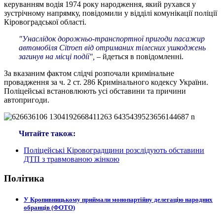
керуванням водія 1974 року народження, який рухався у
зустрічному напрямку, повідомили у відділі комунікації поліції
Кіровоградської області.
"Унаслідок дорожньо-транспортної пригоди пасажир
автомобіля Citroen від отриманих тілесних ушкоджень
загинув на місці події",
– йдеться в повідомленні.
За вказаним фактом слідчі розпочали кримінальне
провадження за ч. 2 ст. 286 Кримінального кодексу України.
Поліцейські встановлюють усі обставини та причини
автопригоди.
Читайте також:
Поліцейські Кіровоградщини розслідують обставини
ДТП з травмованою жінкою
Політика
У Кропивницькому приймали монопартійну делегацію народних
обранців (ФОТО)