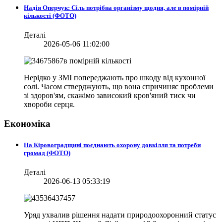
Надія Оперчук: Сіль потрібна організму щодня, але в помірній
кількості (ФОТО)
Деталі
2026-05-06 11:02:00
Нерідко у ЗМІ попереджають про шкоду від кухонної
солі. Часом стверджують, що вона спричиняє проблеми
зі здоров'ям, скажімо зависокий кров'яний тиск чи
хвороби серця.
Економіка
На Кіровоградщині поєднають охорону довкілля та потреби
громад (ФОТО)
Деталі
2026-06-13 05:33:19
Уряд ухвалив рішення надати природоохоронний статус