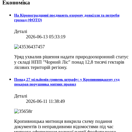
Економіка
На Кіровоградщині поєднають охорону довкілля та потреби
громад (ФОТО)
Деталі
2026-06-13 05:33:19
Уряд ухвалив рішення надати природоохоронний статус
у складі НПП "Чорний Ліс" понад 12,8 тисячі гектарів
лісових територій регіону.
Понад 27 мільйонів гривень штрафу: у Кропивницькому суд
покарав порушника митних правил
Деталі
2026-06-11 11:38:49
Кропивницька митниця викрила схему подання
документів із неправдивими відомостями під час
митного оформлення великої партії фосфатидного