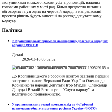
заступниками міського голови усіх пропозицій, наданих
головами районних у місті рад. Більш предметно питання
обговорять та узгодять на черговій нараді, а напрацьовані
проекти рішень будуть винесені на розгляд депутатському
корпусу.
Політика
У Кропивницькому приймали монопартійну делегацію народних
обранців (ФОТО)
Деталі
2026-03-18 05:52:32
До Кропивницького з робочим візитом завітали перший
заступник голови Верховної Ради України Олександр
Корнієнко та народні депутати Ігор Мурдій, Олександр
Дануца і Віталій Безгін: усі – "Слуги народу" за
політичною приналежністю.
У кропивницькому театрі провели захід до 4-ої річниці
повномасштабного вторгнення росіян в Україну (ФОТО)