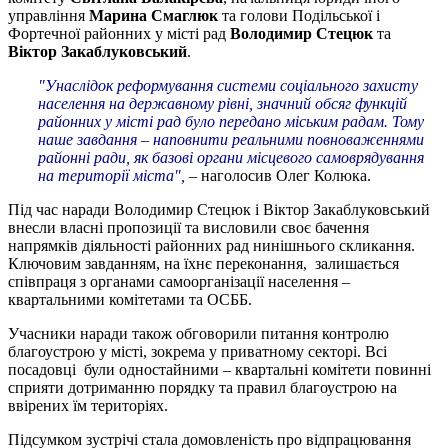
управління
Марина Смаглюк
та голови Подільської і
Фортечної районних у місті рад
Володимир Стецюк
та
Віктор Закаблуковський
.
"Унаслідок реформування системи соціального захисту
населення на державному рівні, значний обсяг функцій
районних у місті рад було передано міським радам. Тому
наше завдання – наповнити реальними повноваженнями
районні ради, як базові органи місцевого самоврядування
на території міста",
– наголосив Олег Колюка.
Під час наради Володимир Стецюк і Віктор Закаблуковський
внесли власні пропозиції та висловили своє бачення
напрямків діяльності районних рад нинішнього скликання.
Ключовим завданням, на їхнє переконання, залишається
співпраця з органами самоорганізації населення –
квартальними комітетами та ОСББ.
Учасники наради також обговорили питання контролю
благоустрою у місті, зокрема у приватному секторі. Всі
посадовці були одностайними – квартальні комітети повинні
сприяти дотриманню порядку та правил благоустрою на
ввірених їм територіях.
Підсумком зустрічі стала домовленість про відпрацювання