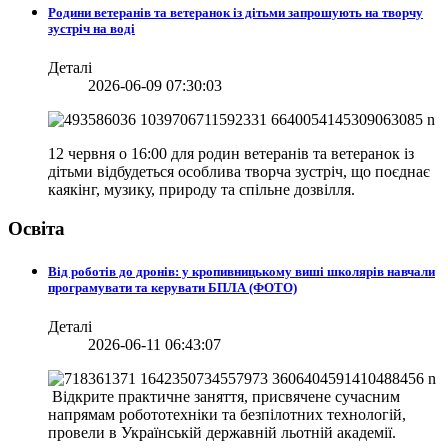
Родини ветеранів та ветеранок із дітьми запрошують на творчу
зустріч на воді
Деталі
2026-06-09 07:30:03
12 червня о 16:00 для родин ветеранів та ветеранок із
дітьми відбудеться особлива творча зустріч, що поєднає
каякінг, музику, природу та спільне дозвілля.
Освіта
Від роботів до дронів: у кропивницькому виші школярів навчали
програмувати та керувати БПЛА (ФОТО)
Деталі
2026-06-11 06:43:07
Відкрите практичне заняття, присвячене сучасним
напрямам робототехніки та безпілотних технологій,
провели в
Українській державній льотній академії.