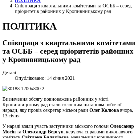
ПОЛІТИКА
Співпраця з квартальними комітетами та ОСББ – серед
пріоритетів районних у Кропивницькому рад
ПОЛІТИКА
Співпраця з квартальними комітетами
та ОСББ – серед пріоритетів районних
у Кропивницькому рад
Деталі
Опубліковано: 14 січня 2021
Визначення обсягу повноважень районних у місті
Кропивницькому рад стало головним питанням робочої
наради, яку провів секретар міської ради
Олег Колюка
вчора,
13 січня.
У нараді взяли участь заступники міського голови
Олександр
Мосін
та
Олександр Вергун
, керуюча справами виконавчого
комітету
Світлана Балакірєва
, начальниця юридичного