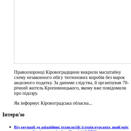
Правоохоронці Кіровоградщини викрили масштабну
схему незаконного обігу тютюнових виробів без марок
акцизного податку. За даними слідства, її організував 70-
річний житель Кропивницького, якому вже повідомили
про підозру.
Як інформує Кіровоградська обласна...
Інтерв'ю
Від окупації до авіаційних технологій: історія курсанта, який мріє