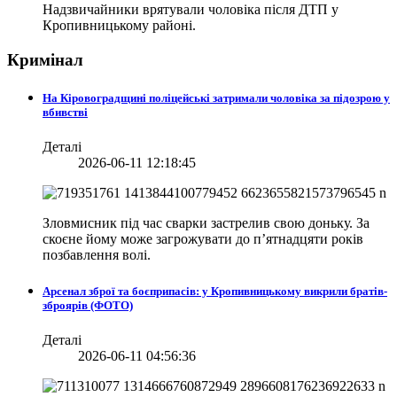
Надзвичайники врятували чоловіка після ДТП у
Кропивницькому районі.
Кримінал
На Кіровоградщині поліцейські затримали чоловіка за підозрою у
вбивстві
Деталі
2026-06-11 12:18:45
Зловмисник під час сварки застрелив свою доньку. За
скоєне йому може загрожувати до п’ятнадцяти років
позбавлення волі.
Арсенал зброї та боєприпасів: у Кропивницькому викрили братів-
зброярів (ФОТО)
Деталі
2026-06-11 04:56:36