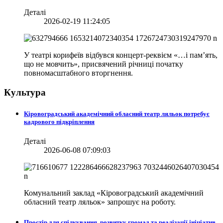
Деталі
2026-02-19 11:24:05
У театрі корифеїв відбувся концерт-реквієм «…і пам’ять,
що не мовчить», присвячений річниці початку
повномасштабного вторгнення.
Культура
Кіровоградський академічний обласний театр ляльок потребує
кадрового підкріплення
Деталі
2026-06-08 07:09:03
Комунальний заклад «Кіровоградський академічний
обласний театр ляльок» запрошує на роботу.
Простір для спілкування, розвитку громад та реалізації ініціатив