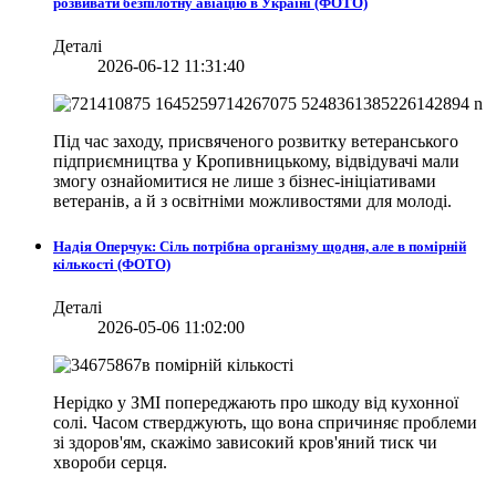
розвивати безпілотну авіацію в Україні (ФОТО)
Деталі
2026-06-12 11:31:40
Під час заходу, присвяченого розвитку ветеранського
підприємництва у Кропивницькому, відвідувачі мали
змогу ознайомитися не лише з бізнес-ініціативами
ветеранів, а й з освітніми можливостями для молоді.
Надія Оперчук: Сіль потрібна організму щодня, але в помірній
кількості (ФОТО)
Деталі
2026-05-06 11:02:00
Нерідко у ЗМІ попереджають про шкоду від кухонної
солі. Часом стверджують, що вона спричиняє проблеми
зі здоров'ям, скажімо зависокий кров'яний тиск чи
хвороби серця.