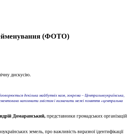
рейменування (ФОТО)
лічну дискусію.
говорюється декілька майбутніх назв, зокрема – Центральноукраїнська,
 аргументовано наповнити змістом і визначити межі поняття «центральна
ндрій Домаранський,
представники громадських організацій
оукраїнських земель, про важливість виразної ідентифікації