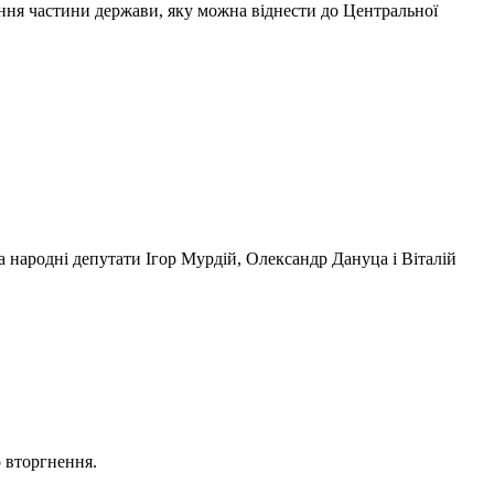
бання частини держави, яку можна віднести до Центральної
 народні депутати Ігор Мурдій, Олександр Дануца і Віталій
о вторгнення.