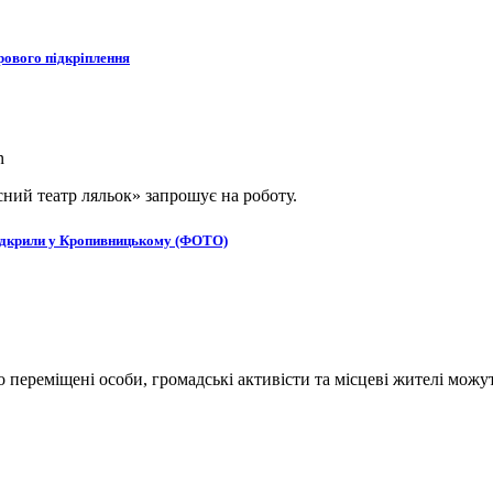
рового підкріплення
ний театр ляльок» запрошує на роботу.
в відкрили у Кропивницькому (ФОТО)
переміщені особи, громадські активісти та місцеві жителі можут