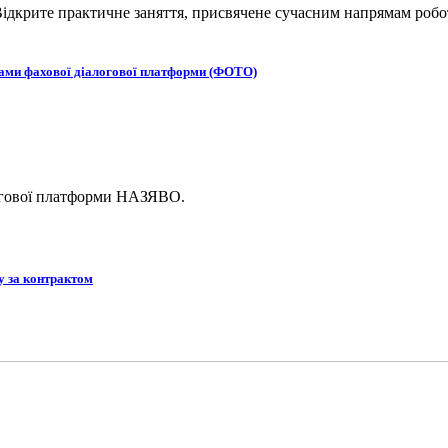
ідкрите практичне заняття, присвячене сучасним напрямам робот
ками фахової діалогової платформи (ФОТО)
логової платформи НАЗЯВО.
у за контрактом