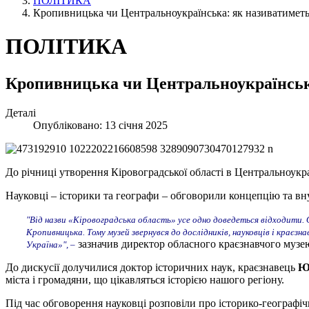
ПОЛІТИКА
Кропивницька чи Центральноукраїнська: як називатимет
ПОЛІТИКА
Кропивницька чи Центральноукраїнськ
Деталі
Опубліковано: 13 січня 2025
До річниці утворення Кіровоградської області в Центральноук
Науковці – історики та географи – обговорили концепцію та в
"Від назви «Кіровоградська область» усе одно доведеться відходити.
Кропивницька. Тому музей звернувся до дослідників, науковців і краєз
зазначив директор обласного краєзнавчого музею
Україна»", –
До дискусії долучилися доктор історичних наук, краєзнавець
Ю
міста і громадяни, що цікавляться історією нашого регіону.
Під час обговорення науковці розповіли про історико-географі