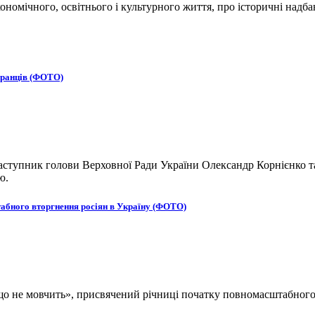
кономічного, освітнього і культурного життя, про історичні над
бранців (ФОТО)
ступник голови Верховної Ради України Олександр Корнієнко та
ю.
табного вторгнення росіян в Україну (ФОТО)
, що не мовчить», присвячений річниці початку повномасштабног