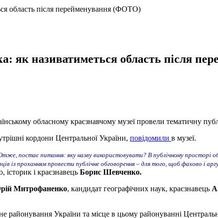
ься область після перейменування (ФОТО)
а: як називатиметься область після пе
раїнському обласному краєзнавчому музеї провели тематичну пуб
нутрішні кордони Центральної України,
повідомили
в музеї.
 Отже, постає питання: яку назву використовувати? В публічному просторі об
навців із проханням провести публічне обговорення – для того, щоб фахово і
, історик і краєзнавець
Борис Шевченко.
рій Митрофаненко
, кандидат географічних наук, краєзнавець
А
чне районування України та місце в цьому районуванні Центральн