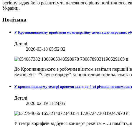
регіону задля його розвитку та належного рівня політичного, е
України.
Політика
У Кропивницькому приймали монопартійну делегацію народних о
Деталі
2026-03-18 05:52:32
До Кропивницького з робочим візитом завітали перший за
Безгін: усі – "Слуги народу" за політичною приналежніст
У кропивницькому театрі провели захід до 4-ої річниці повномасш
Деталі
2026-02-19 11:24:05
У театрі корифеїв відбувся концерт-реквієм «…і пам’ять