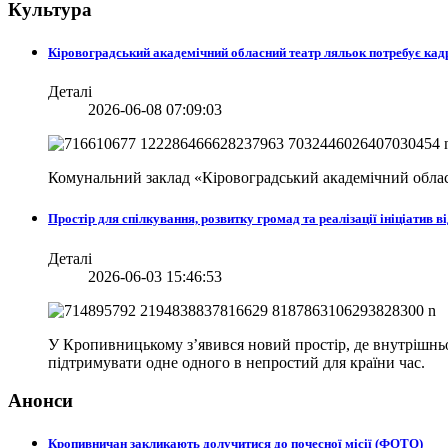
Культура
Кіровоградський академічний обласний театр ляльок потребує кад
Деталі
2026-06-08 07:09:03
Комунальний заклад «Кіровоградський академічний облас
Простір для спілкування, розвитку громад та реалізації ініціати
Деталі
2026-06-03 15:46:53
У Кропивницькому з’явився новий простір, де внутрішньо 
підтримувати одне одного в непростий для країни час.
Анонси
Кропивничан закликають долучитися до почесної місії (ФОТО)