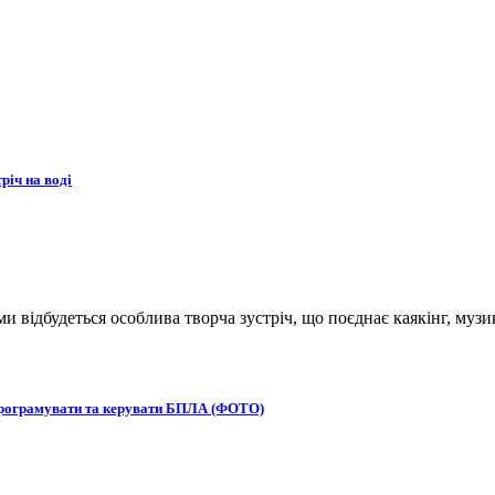
річ на воді
ьми відбудеться особлива творча зустріч, що поєднає каякінг, музи
 програмувати та керувати БПЛА (ФОТО)