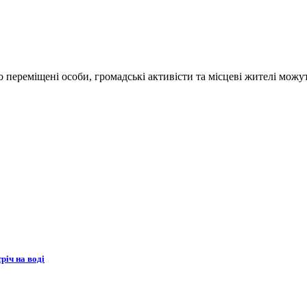
переміщені особи, громадські активісти та місцеві жителі можут
річ на воді