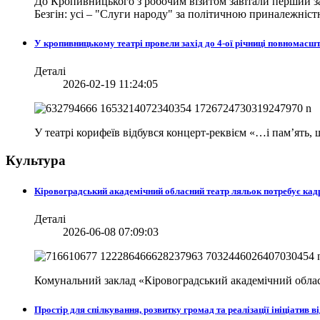
До Кропивницького з робочим візитом завітали перший за
Безгін: усі – "Слуги народу" за політичною приналежніст
У кропивницькому театрі провели захід до 4-ої річниці повномасш
Деталі
2026-02-19 11:24:05
У театрі корифеїв відбувся концерт-реквієм «…і пам’ять
Культура
Кіровоградський академічний обласний театр ляльок потребує кад
Деталі
2026-06-08 07:09:03
Комунальний заклад «Кіровоградський академічний облас
Простір для спілкування, розвитку громад та реалізації ініціати