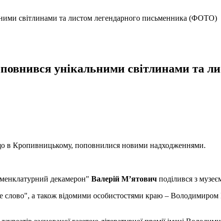
ьними світлинами та листом легендарного письменника (ФОТО)
повнився унікальними світлинами та л
 що в Кропивницькому, поповнилися новими надходженнями.
Номенклатурний декамерон"
Валері
й
М’ятович
поділився з музеєм
одне слово", а також відомими особистостями краю – Володимиро