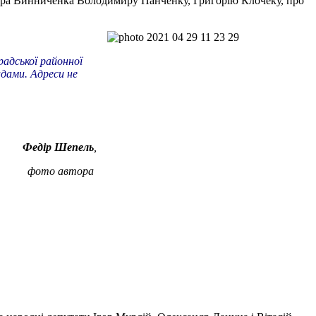
имира Винниченка Володимиру Панченку, Григорію Клочеку, про
радської районної
адами. Адреси не
Федір
Шепель
,
фото автора