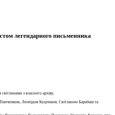
истом легендарного письменника
 світлинами з власного архіву.
м Панченком, Леонідом Куценком, Світланою Барабаш та