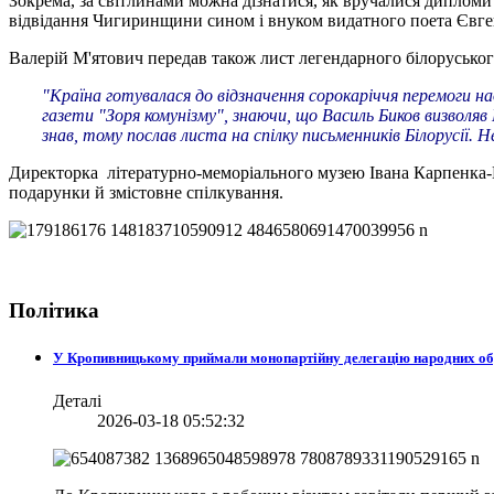
Зокрема, за світлинами можна дізнатися, як вручалися дипломи
відвідання Чигиринщини сином і внуком видатного поета Євг
Валерій М'ятович передав також лист легендарного білорусько
"Країна готувалася до відзначення сорокаріччя перемоги н
газети "Зоря комунізму", знаючи, що Василь Биков визволяв
знав, тому послав листа на спілку письменників Білорусії. Н
Директорка літературно-меморіального музею Івана Карпенка
подарунки й змістовне спілкування.
Політика
У Кропивницькому приймали монопартійну делегацію народних о
Деталі
2026-03-18 05:52:32