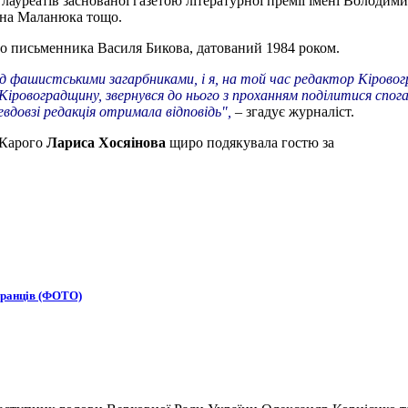
 лауреатів заснованої газетою літературної премії імені Волод
ена Маланюка тощо.
го письменника Василя Бикова, датований 1984 роком.
ад фашистськими загарбниками, і я, на той час редактор Кіровог
 Кіровоградщину, звернувся до нього з проханням поділитися спог
евдовзі редакція отримала відповідь",
– згадує журналіст.
-Карого
Лариса Хосяінова
щиро подякувала гостю за
бранців (ФОТО)