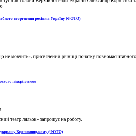
ступник голови Верховної Ради України Олександр Корнієнко та
ю.
табного вторгнення росіян в Україну (ФОТО)
, що не мовчить», присвячений річниці початку повномасштабног
рового підкріплення
ний театр ляльок» запрошує на роботу.
в відкрили у Кропивницькому (ФОТО)