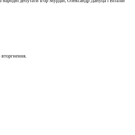
 народні депутати Ігор Мурдій, Олександр Дануца і Віталій
о вторгнення.