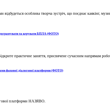
ьми відбудеться особлива творча зустріч, що поєднає каякінг, музи
 програмувати та керувати БПЛА (ФОТО)
ідкрите практичне заняття, присвячене сучасним напрямам робот
ками фахової діалогової платформи (ФОТО)
логової платформи НАЗЯВО.