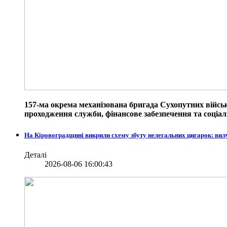
157-ма окрема механізована бригада Сухопутних війсь
проходження служби, фінансове забезпечення та соціаль
На Кіровоградщині викрили схему збуту нелегальних цигарок: вил
Деталі
2026-08-06 16:00:43