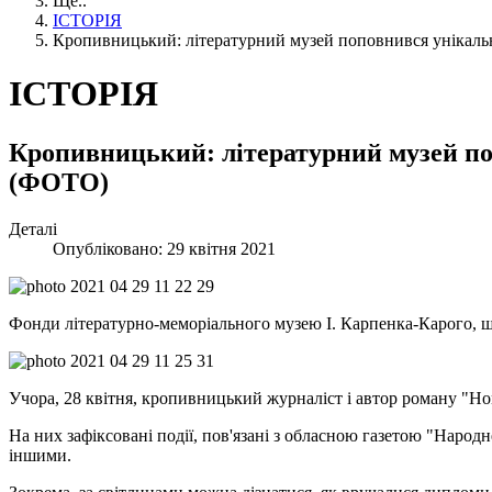
Ще..
ІСТОРІЯ
Кропивницький: літературний музей поповнився унікал
ІСТОРІЯ
Кропивницький: літературний музей по
(ФОТО)
Деталі
Опубліковано: 29 квітня 2021
Фонди літературно-меморіального музею І. Карпенка-Карого,
Учора, 28 квітня, кропивницький журналіст і автор роману "
На них зафіксовані події, пов'язані з обласною газетою "Нар
іншими.