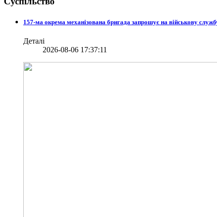
Суспільство
157-ма окрема механізована бригада запрошує на військову служб
Деталі
2026-08-06 17:37:11