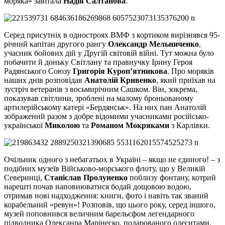
моряка» завітала
Надія Салтанова
.
Серед присутніх в одностроях ВМФ з кортиком вирізнявся 95-
річний капітан другого рангу
Олександр Мельниченко
,
учасник бойових дій у Другій світовій війні. Тут можна було
побачити й доньку Світлану та правнучку Ірину Героя
Радянського Союзу
Григорія Куроп’ятникова
. Про моряків
наших днів розповідав
Анатолій Кривенко
, який приїхав на
зустріч ветеранів з восьмирічним Сашком. Він, зокрема,
показував світлини, зроблені на малому броньованому
артилерійському катері «Бердянськ». На них пан Анатолій
зображений разом з добре відомими учасниками російсько-
української
Миколою
та
Романом Мокряками
з Карлівки.
Очільник одного з небагатьох в Україні – якщо не єдиного! – з
подібних музеїв Військово-морського флоту, що у Великій
Северинці,
Станіслав Пролуненко
поблизу фонтану, котрий
нарешті почав наповнюватися бодай дощовою водою,
отримав нові надходження: книги, фото і навіть так званий
корабельний «ревун»! Розповів, що цього року, серед іншого,
музей поповнився величним барельєфом легендарного
підводника Олексанра Марінеско, подарованого одеситами.