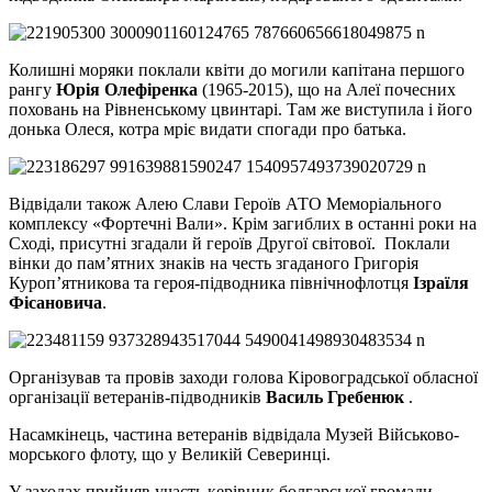
Колишні моряки поклали квіти до могили капітана першого
рангу
Юрія Олефіренка
(1965-2015), що на Алеї почесних
поховань на Рівненському цвинтарі. Там же виступила і його
донька Олеся, котра мріє видати спогади про батька.
Відвідали також Алею Слави Героїв АТО Меморіального
комплексу «Фортечні Вали». Крім загиблих в останні роки на
Сході, присутні згадали й героїв Другої світової. Поклали
вінки до пам’ятних знаків на честь згаданого Григорія
Куроп’ятникова та героя-підводника північнофлотця
Ізраїля
Фісановича
.
Організував та провів заходи голова Кіровоградської обласної
організації ветеранів-підводників
Василь Гребенюк
.
Насамкінець, частина ветеранів відвідала Музей Військово-
морського флоту, що у Великій Северинці.
У заходах прийняв участь керівник болгарської громади