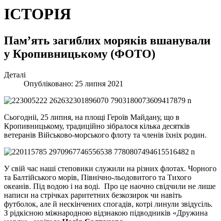
ІСТОРІЯ
Пам’ять загиблих моряків вшанували
у Кропивницькому (ФОТО)
Деталі
Опубліковано: 25 липня 2021
Сьогодніі, 25 липня, на площі Героїв Майдану, що в
Кропивницькому, традиційно зібралося кілька десятків
ветеранів Військово-морського флоту та членів їхніх родин.
У свій час наші степовики служили на різних флотах. Чорного
та Балтійського морів, Північно-льодовитого та Тихого
океанів. Під водою і на воді. Про це наочно свідчили не лише
написи на стрічках раритетних безкозирок чи навіть
футболок, але й нескінчених спогадів, котрі линули звідусіль.
З рідкісною міжнародною відзнакою підводників «Дружина