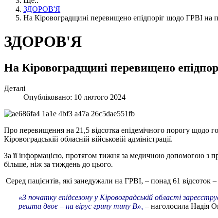
Ще..
ЗДОРОВ'Я
На Кіровоградщині перевищено епідпоріг щодо ГРВІ на пон
ЗДОРОВ'Я
На Кіровоградщині перевищено епідпоріг
Деталі
Опубліковано: 10 лютого 2024
Про перевищення на 21,5 відсотка епідемічного порогу щодо го
Кіровоградській обласній військовій адміністрації.
За її інформацією, протягом тижня за медичною допомогою з пр
більше, ніж за тиждень до цього.
Серед пацієнтів, які занедужали на ГРВІ, – понад 61 відсоток – ц
«З початку епідсезону у Кіровоградській області зареєструва
решта двоє – на вірус грипу типу В»,
– наголосила Надія О