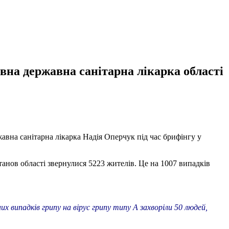
вна державна санітарна лікарка області
авна санітарна лікарка Надія Оперчук під час брифінгу у
анов області звернулися 5223 жителів. Це на 1007 випадків
их випадків грипу на вірус грипу типу А захворіли 50 людей,