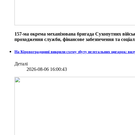
157-ма окрема механізована бригада Сухопутних війсь
проходження служби, фінансове забезпечення та соціаль
На Кіровоградщині викрили схему збуту нелегальних цигарок: вил
Деталі
2026-08-06 16:00:43