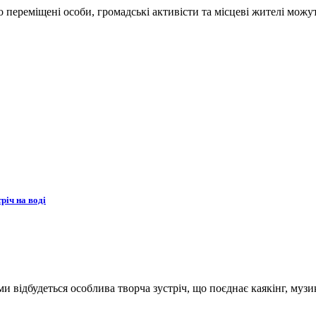
переміщені особи, громадські активісти та місцеві жителі можут
річ на воді
ьми відбудеться особлива творча зустріч, що поєднає каякінг, музи