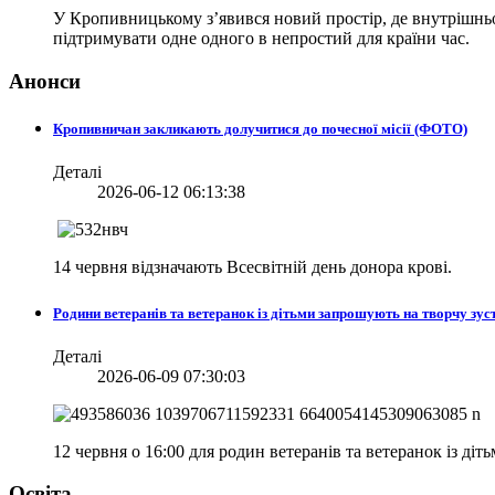
У Кропивницькому з’явився новий простір, де внутрішньо 
підтримувати одне одного в непростий для країни час.
Анонси
Кропивничан закликають долучитися до почесної місії (ФОТО)
Деталі
2026-06-12 06:13:38
14 червня відзначають Всесвітній день донора крові.
Родини ветеранів та ветеранок із дітьми запрошують на творчу зуст
Деталі
2026-06-09 07:30:03
12 червня о 16:00 для родин ветеранів та ветеранок із діт
Освіта