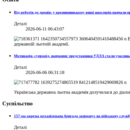
Від роботів до дронів: у кропивницькому виші школярів навчали
Деталі
2026-06-11 06:43:07
В
державній льотній академії.
Мотивація, супровід, навчання: представники УДЛА стали учасни
Деталі
2026-06-06 06:31:18
Українська державна льотна академія долучилася до діа
Суспільство
157-ма окрема механізована бригада запрошує на військову служб
Деталі