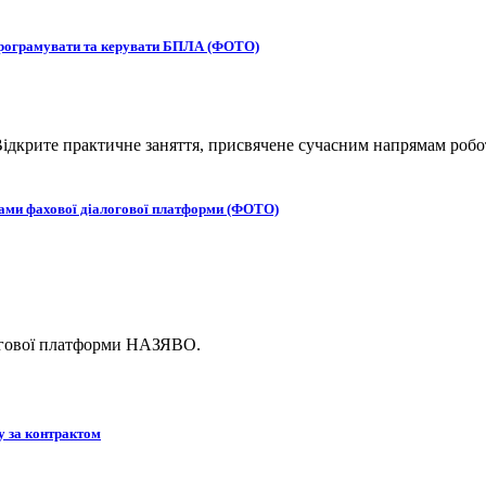
 програмувати та керувати БПЛА (ФОТО)
ідкрите практичне заняття, присвячене сучасним напрямам робот
ками фахової діалогової платформи (ФОТО)
логової платформи НАЗЯВО.
у за контрактом