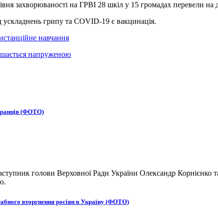
івня захворюваності на ГРВІ 28 шкіл у 15 громадах перевели на 
д ускладнень грипу та COVID-19 є вакцинація.
дистанційне навчання
алишається напруженою
бранців (ФОТО)
ступник голови Верховної Ради України Олександр Корнієнко та
ю.
табного вторгнення росіян в Україну (ФОТО)