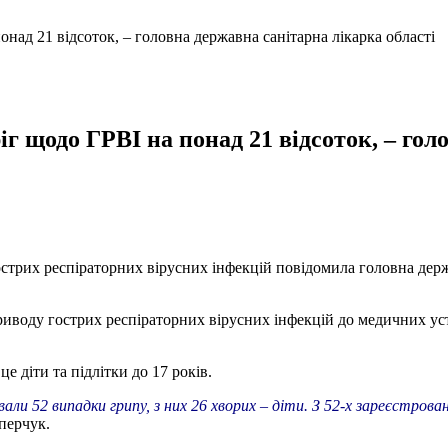
ад 21 відсоток, – головна державна санітарна лікарка області
 щодо ГРВІ на понад 21 відсоток, – голо
стрих респіраторних вірусних інфекцій повідомила головна держ
иводу гострих респіраторних вірусних інфекцій до медичних уст
е діти та підлітки до 17 років.
ли 52 випадки грипу, з них 26 хворих – діти. З 52-х зареєстрован
перчук.