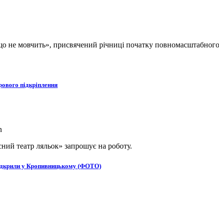
, що не мовчить», присвячений річниці початку повномасштабног
рового підкріплення
ний театр ляльок» запрошує на роботу.
в відкрили у Кропивницькому (ФОТО)