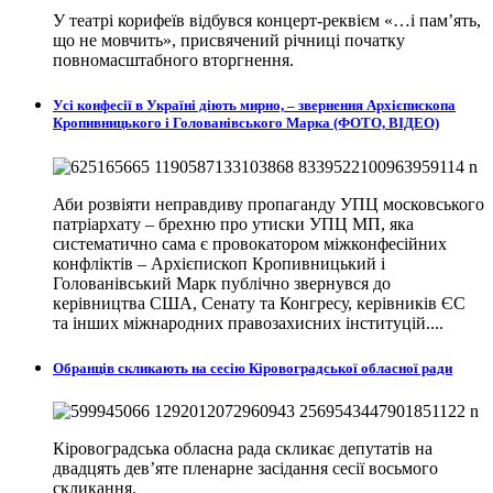
У театрі корифеїв відбувся концерт-реквієм «…і пам’ять,
що не мовчить», присвячений річниці початку
повномасштабного вторгнення.
Усі конфесії в Україні діють мирно, – звернення Архієпископа
Кропивницького і Голованівського Марка (ФОТО, ВІДЕО)
Аби розвіяти неправдиву пропаганду УПЦ московського
патріархату – брехню про утиски УПЦ МП, яка
систематично сама є провокатором міжконфесійних
конфліктів – Архієпископ Кропивницький і
Голованівський Марк публічно звернувся до
керівництва США, Сенату та Конгресу, керівників ЄС
та інших міжнародних правозахисних інституцій....
Обранців скликають на сесію Кіровоградської обласної ради
Кіровоградська обласна рада скликає депутатів на
двадцять дев’яте пленарне засідання сесії восьмого
скликання.