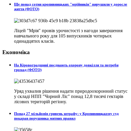
Ще понад сотня кропивницьких "мрійників" вирушили у доросле
життя (ФОТО)
Ліцей "Мрія" провів урочистості з нагоди завершення
навчального року для 105 випускників чотирьох
одинадцятих класів.
Економіка
На Кіровоградщині поєднають охорону довкілля та потреби
громад (ФОТО)
Уряд ухвалив рішення надати природоохоронний статус
у складі НПП "Чорний Ліс" понад 12,8 тисячі гектарів
лісових територій регіону.
Понад 27 мільйонів гривень штрафу: у Кропивницькому суд
покарав порушника митних правил