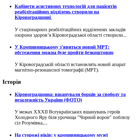
Кабінети асистивних технологій для пацієнтів
реабілітаційних відділень створили на
Кіровоградщині
У стаціонарних реабілітаційних відділеннях закладів
охорони здоров’я Кіровоградської області створили...
У Кропивницькому з’явиться новий МРТ:
обстеження можна буде пройти безкоштовно
У Кіровоградській області встановлять новий апарат
магнітно-резонансної томографії (МРТ).
Історія
Кіровоградщина: вшанували борців за свободу та
незалежність України (ФОТО)
У межах XXXII Всеукраїнських вшанувань героїв
Холодного Яру біля урочища "Чорний ворон" поблизу
сіл Розумівка,...
На сторожі віків: у кропивницькому музеї