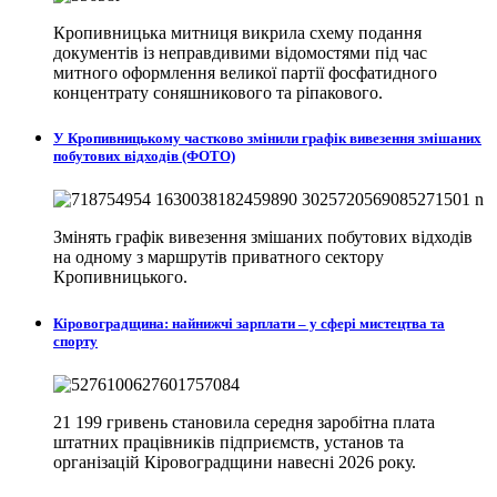
Кропивницька митниця викрила схему подання
документів із неправдивими відомостями під час
митного оформлення великої партії фосфатидного
концентрату соняшникового та ріпакового.
У Кропивницькому частково змінили графік вивезення змішаних
побутових відходів (ФОТО)
Змінять графік вивезення змішаних побутових відходів
на одному з маршрутів приватного сектору
Кропивницького.
Кіровоградщина: найнижчі зарплати – у сфері мистецтва та
спорту
21 199 гривень становила середня заробітна плата
штатних працівників підприємств, установ та
організацій Кіровоградщини навесні 2026 року.