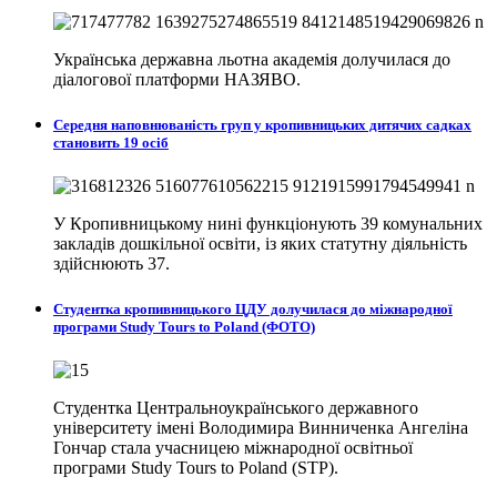
Українська державна льотна академія долучилася до
діалогової платформи НАЗЯВО.
Середня наповнюваність груп у кропивницьких дитячих садках
становить 19 осіб
У Кропивницькому нині функціонують 39 комунальних
закладів дошкільної освіти, із яких статутну діяльність
здійснюють 37.
Студентка кропивницького ЦДУ долучилася до міжнародної
програми Study Tours to Poland (ФОТО)
Студентка Центральноукраїнського державного
університету імені Володимира Винниченка Ангеліна
Гончар стала учасницею міжнародної освітньої
програми Study Tours to Poland (STP).