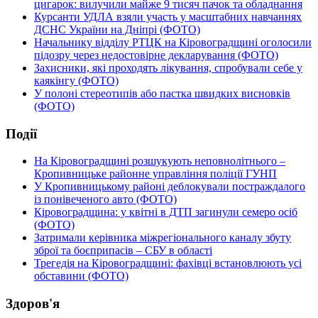
цигарок: вилучили майже 9 тисяч пачок та обладнання
Курсанти УДЛА взяли участь у масштабних навчаннях
ДСНС України на Дніпрі (ФОТО)
Начальнику відділу РТЦК на Кіровоградщині оголосили
підозру через недостовірне декларування (ФОТО)
Захисники, які проходять лікування, спробували себе у
каякінгу (ФОТО)
У полоні стереотипів або пастка швидких висновків
(ФОТО)
Події
На Кіровоградщині розшукують неповнолітнього –
Кропивницьке районне управління поліції ГУНП
У Кропивницькому районі деблокували постраждалого
із понівеченого авто (ФОТО)
Кіровоградщина: у квітні в ДТП загинули семеро осіб
(ФОТО)
Затримали керівника міжрегіонального каналу збуту
зброї та боєприпасів – СБУ в області
Трегедія на Кіровоградщині: фахівці встановлюють усі
обставини (ФОТО)
Здоров'я