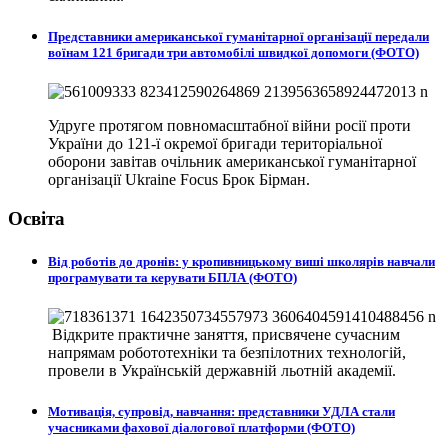
Представники американської гуманітарної організації передали
воїнам 121 бригади три автомобілі швидкої допомоги (ФОТО)
Удруге протягом повномасштабної війни росії проти
України до 121-ї окремої бригади територіальної
оборони завітав очільник американської гуманітарної
організації Ukraine Focus Брок Бірман.
Освіта
Від роботів до дронів: у кропивницькому виші школярів навчали
програмувати та керувати БПЛА (ФОТО)
Відкрите практичне заняття, присвячене сучасним
напрямам робототехніки та безпілотних технологій,
провели в
Українській державній льотній академії.
Мотивація, супровід, навчання: представники УДЛА стали
учасниками фахової діалогової платформи (ФОТО)