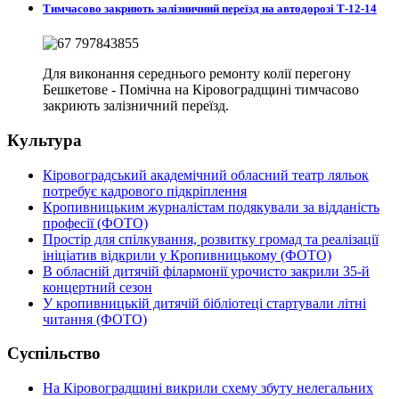
Тимчасово закриють залізничний переїзд на автодорозі Т-12-14
Для виконання середнього ремонту колії перегону
Бешкетове - Помічна на Кіровоградщині тимчасово
закриють залізничний переїзд.
Культура
Кіровоградський академічний обласний театр ляльок
потребує кадрового підкріплення
Кропивницьким журналістам подякували за відданість
професії (ФОТО)
Простір для спілкування, розвитку громад та реалізації
ініціатив відкрили у Кропивницькому (ФОТО)
В обласній дитячій філармонії урочисто закрили 35-й
концертний сезон
У кропивницькій дитячій бібліотеці стартували літні
читання (ФОТО)
Суспільство
На Кіровоградщині викрили схему збуту нелегальних