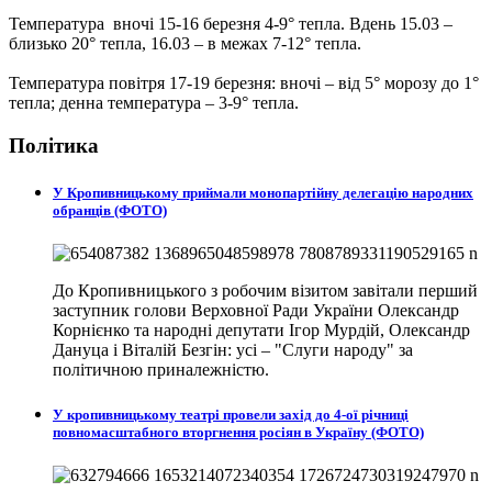
Температура вночі 15-16 березня 4-9° тепла. Вдень 15.03 –
близько 20° тепла, 16.03 – в межах 7-12° тепла.
Температура повітря 17-19 березня: вночі – від 5° морозу до 1°
тепла; денна температура – 3-9° тепла.
Політика
У Кропивницькому приймали монопартійну делегацію народних
обранців (ФОТО)
До Кропивницького з робочим візитом завітали перший
заступник голови Верховної Ради України Олександр
Корнієнко та народні депутати Ігор Мурдій, Олександр
Дануца і Віталій Безгін: усі – "Слуги народу" за
політичною приналежністю.
У кропивницькому театрі провели захід до 4-ої річниці
повномасштабного вторгнення росіян в Україну (ФОТО)