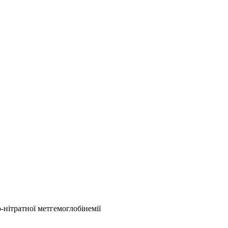
нітратної метгемоглобінемії