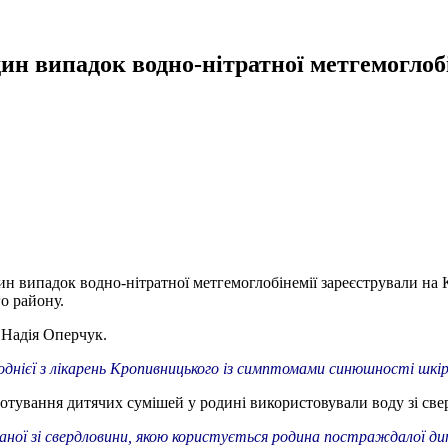
ин випадок водно-нітратної метгемоглоб
н випадок водно-нітратної метгемоглобінемії зареєстрували на 
го району.
 Надія Оперчук.
 однієї з лікарень Кропивницького із симптомами синюшності шкі
иготування дитячих сумішей у родині використовували воду зі св
аної зі свердловини, якою користується родина постраждалої ди