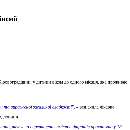
інемії
Кіровоградщині: у дитини віком до одного місяця, яка проживає
ри та вираженої загальної слабкості",
– зазначила лікарка.
ердловини.
тини, виявлено перевищення вмісту нітратів практично у 18