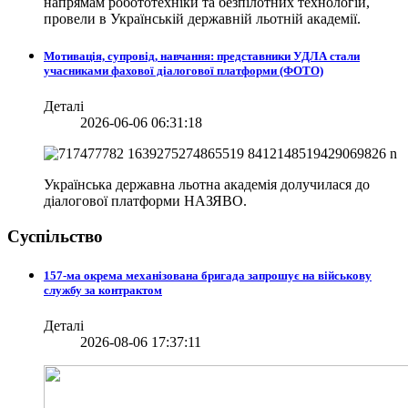
напрямам робототехніки та безпілотних технологій,
провели в
Українській державній льотній академії.
Мотивація, супровід, навчання: представники УДЛА стали
учасниками фахової діалогової платформи (ФОТО)
Деталі
2026-06-06 06:31:18
Українська державна льотна академія долучилася до
діалогової платформи НАЗЯВО.
Суспільство
157-ма окрема механізована бригада запрошує на військову
службу за контрактом
Деталі
2026-08-06 17:37:11