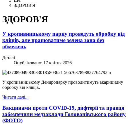
Ще..
ЗДОРОВ'Я
ЗДОРОВ'Я
У кропивницькому парку проведуть обробку від
кліщів, але працюватиме зелена зона без
обмежень
Деталі
Опубліковано: 17 квітня 2026
У кропивницькому Дендропарку проводитимуть акарицидну
обробку від кліщів.
Читати далі...
Вакцинами проти COVID-19, дифтерії та правця
забезпечили медзаклади Голованівського району
(ФОТО)