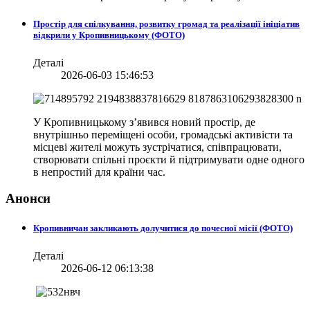
Простір для спілкування, розвитку громад та реалізації ініціатив
відкрили у Кропивницькому (ФОТО)
Деталі
2026-06-03 15:46:53
У Кропивницькому з’явився новий простір, де
внутрішньо переміщені особи, громадські активісти та
місцеві жителі можуть зустрічатися, співпрацювати,
створювати спільні проєкти й підтримувати одне одного
в непростий для країни час.
Анонси
Кропивничан закликають долучитися до почесної місії (ФОТО)
Деталі
2026-06-12 06:13:38