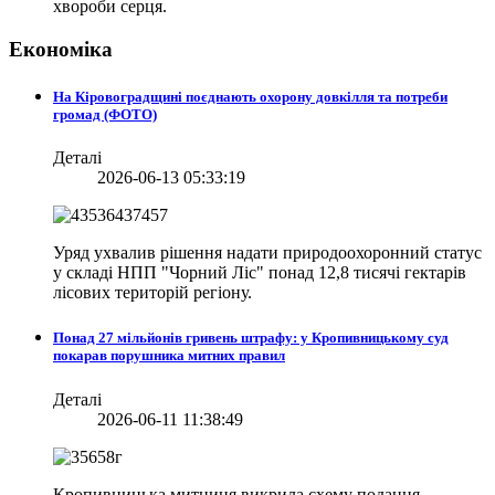
хвороби серця.
Економіка
На Кіровоградщині поєднають охорону довкілля та потреби
громад (ФОТО)
Деталі
2026-06-13 05:33:19
Уряд ухвалив рішення надати природоохоронний статус
у складі НПП "Чорний Ліс" понад 12,8 тисячі гектарів
лісових територій регіону.
Понад 27 мільйонів гривень штрафу: у Кропивницькому суд
покарав порушника митних правил
Деталі
2026-06-11 11:38:49
Кропивницька митниця викрила схему подання