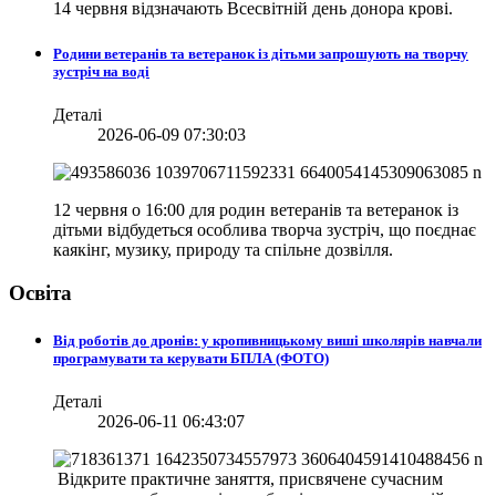
14 червня відзначають Всесвітній день донора крові.
Родини ветеранів та ветеранок із дітьми запрошують на творчу
зустріч на воді
Деталі
2026-06-09 07:30:03
12 червня о 16:00 для родин ветеранів та ветеранок із
дітьми відбудеться особлива творча зустріч, що поєднає
каякінг, музику, природу та спільне дозвілля.
Освіта
Від роботів до дронів: у кропивницькому виші школярів навчали
програмувати та керувати БПЛА (ФОТО)
Деталі
2026-06-11 06:43:07
Відкрите практичне заняття, присвячене сучасним