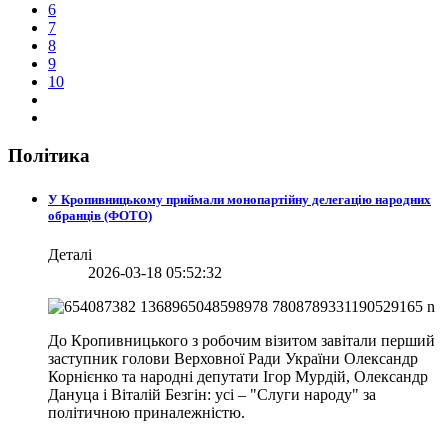
6
7
8
9
10
Політика
У Кропивницькому приймали монопартійну делегацію народних
обранців (ФОТО)
Деталі
2026-03-18 05:52:32
До Кропивницького з робочим візитом завітали перший
заступник голови Верховної Ради України Олександр
Корнієнко та народні депутати Ігор Мурдій, Олександр
Дануца і Віталій Безгін: усі – "Слуги народу" за
політичною приналежністю.