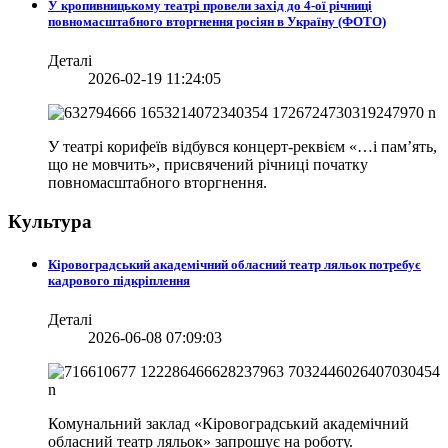
У кропивницькому театрі провели захід до 4-ої річниці
повномасштабного вторгнення росіян в Україну (ФОТО)
Деталі
2026-02-19 11:24:05
У театрі корифеїв відбувся концерт-реквієм «…і пам’ять,
що не мовчить», присвячений річниці початку
повномасштабного вторгнення.
Культура
Кіровоградський академічний обласний театр ляльок потребує
кадрового підкріплення
Деталі
2026-06-08 07:09:03
Комунальний заклад «Кіровоградський академічний
обласний театр ляльок» запрошує на роботу.