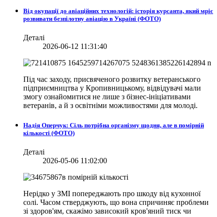
Від окупації до авіаційних технологій: історія курсанта, який мріє
розвивати безпілотну авіацію в Україні (ФОТО)
Деталі
2026-06-12 11:31:40
Під час заходу, присвяченого розвитку ветеранського
підприємництва у Кропивницькому, відвідувачі мали
змогу ознайомитися не лише з бізнес-ініціативами
ветеранів, а й з освітніми можливостями для молоді.
Надія Оперчук: Сіль потрібна організму щодня, але в помірній
кількості (ФОТО)
Деталі
2026-05-06 11:02:00
Нерідко у ЗМІ попереджають про шкоду від кухонної
солі. Часом стверджують, що вона спричиняє проблеми
зі здоров'ям, скажімо зависокий кров'яний тиск чи