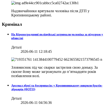
Надзвичайники врятували чоловіка після ДТП у
Кропивницькому районі.
Кримінал
На Кіровоградщині поліцейські затримали чоловіка за підозрою у
вбивстві
Деталі
2026-06-11 12:18:45
Зловмисник під час сварки застрелив свою доньку. За
скоєне йому може загрожувати до п’ятнадцяти років
позбавлення волі.
Арсенал зброї та боєприпасів: у Кропивницькому викрили братів-
зброярів (ФОТО)
Деталі
2026-06-11 04:56:36