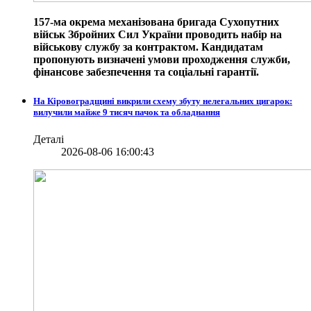
157-ма окрема механізована бригада Сухопутних
військ Збройних Сил України проводить набір на
військову службу за контрактом. Кандидатам
пропонують визначені умови проходження служби,
фінансове забезпечення та соціальні гарантії.
На Кіровоградщині викрили схему збуту нелегальних цигарок:
вилучили майже 9 тисяч пачок та обладнання
Деталі
2026-08-06 16:00:43