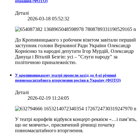
обранців (ФОТО)
Деталі
2026-03-18 05:52:32
До Кропивницького з робочим візитом завітали перший
заступник голови Верховної Ради України Олександр
Корнієнко та народні депутати Ігор Мурдій, Олександр
Дануца і Віталій Безгін: усі – "Слуги народу" за
політичною приналежністю.
У кропивницькому театрі провели захід до 4-ої річниці
повномасштабного вторгнення росіян в Україну (ФОТО)
Деталі
2026-02-19 11:24:05
У театрі корифеїв відбувся концерт-реквієм «…і пам’ять,
що не мовчить», присвячений річниці початку
повномасштабного вторгнення.