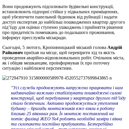
Вони продовжують підсилювати будівельні конструкції,
встановлюють підпорні стійки у підвальних приміщеннях,
щоб убезпечити панельний будинкок від руйнації і надати
доступ експертам до найбільш пошкоджених квартир другого
під’їзду для оцінки ступеню ушкоджень і прийняття рішення
про придатність помешкань до подальшого проживання,
інформує пресслужба міськради.
Сьогодні, 5 лютого, Кропивницький міський голова
Андрій
Райкович
приїхав на місце, щоб перевірити хід та якість
проведення аварійно-відновлювальних робіт. Очільник міста,
як і обіцяв мешканцям, проінформував їх про поточну
ситуацію і найближчі перспективи.
"Усі служби продовжують напружено працювати і нам
надзвичайно важливо стабілізувати пошкоджені силові
конструкції, щоб перебування у квартирах другого під’їзду
стало безпечним. Активно продовжується утеплення
будинку – бригади монтажників вже взяли в роботу
близько 25 віконних рам. Їх монтаж поставлений на
потік: фахівці ЖЕО №4 роблять необхідні заміри і вікна
та склопакети постійно прибувають. Безперебійно