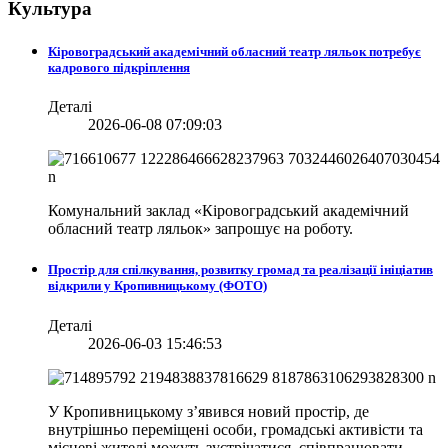
Культура
Кіровоградський академічний обласний театр ляльок потребує
кадрового підкріплення
Деталі
2026-06-08 07:09:03
Комунальний заклад «Кіровоградський академічний
обласний театр ляльок» запрошує на роботу.
Простір для спілкування, розвитку громад та реалізації ініціатив
відкрили у Кропивницькому (ФОТО)
Деталі
2026-06-03 15:46:53
У Кропивницькому з’явився новий простір, де
внутрішньо переміщені особи, громадські активісти та
місцеві жителі можуть зустрічатися, співпрацювати,