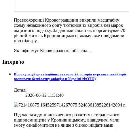
Правоохоронці Кіровоградщини викрили масштабну
схему незаконного обігу тютюнових виробів без марок
акцизного податку. За даними слідства, її організував 70-
річний житель Кропивницького, якому вже повідомили
про підозру.
Як інформує Кіровоградська обласна...
Інтерв'ю
Від окупації до авіаційних технологій: історія курсанта, який мріє
розвивати безпілотну авіацію в Україні (ФОТО)
Деталі
2026-06-12 11:31:40
Під час заходу, присвяченого розвитку ветеранського
підприємництва у Кропивницькому, відвідувачі мали
змогу ознайомитися не лише з бізнес-ініціативами