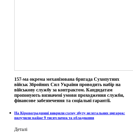
157-ма окрема механізована бригада Сухопутних
військ Збройних Сил України проводить набір на
військову службу за контрактом. Кандидатам
пропонують визначені умови проходження служби,
фінансове забезпечення та соціальні гарантії.
На Кіровоградщині викрили схему збуту нелегальних цигарок:
вилучили майже 9 тисяч пачок та обладнання
Деталі