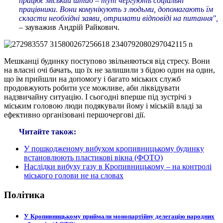
працює міський штаб – тут чергують соціальні
працівники. Вони комунікують з людьми, допомагають їм
скласти необхідні заяви, отримати відповіді на питання",
– зауважив Андрій Райкович.
Мешканці будинку поступово звільняються від стресу. Вони
на власні очі бачать, що їх не залишили з бідою один на один,
що їм прийшли на допомогу і багато міських служб
продовжують робити усе можливе, аби ліквідувати
надзвичайну ситуацію. І сьогодні вперше під зустрічі з
міським головою люди подякували йому і міській владі за
ефективно організовані першочергові дії.
Читайте також:
У пошкодженому вибухом кропивницькому будинку
встановлюють пластикові вікна (ФОТО)
Наслідки вибуху газу в Кропивницькому – на контролі
міського голови не на словах
Політика
У Кропивницькому приймали монопартійну делегацію народних