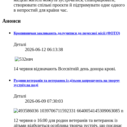
створювати спільні проєкти й підтримувати одне одного
в непростий для країни час.
Анонси
Кропивничан закликають долучитися до почесної місії (ФОТО)
Деталі
2026-06-12 06:13:38
14 червня відзначають Всесвітній день донора крові.
Родини ветеранів та ветеранок із дітьми запрошують на творчу
зустріч на воді
Деталі
2026-06-09 07:30:03
12 червня о 16:00 для родин ветеранів та ветеранок із
дітьми відбудеться особлива творча зустріч, що поєднає