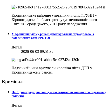
Кропивницьке районне управління поліції ГУНП у
Кіровоградській області розшукує неповнолітнього
Євгенія Городецького, 2011 року народження.
У Кропивницькому районі деблокували постраждалого із
понівеченого авто (ФОТО)
Деталі
2026-06-03 09:51:32
Надзвичайники врятували чоловіка після ДТП у
Кропивницькому районі.
Кримінал
На Кіровоградщині поліцейські затримали чоловіка за підозрою у
вбивстві
Деталі