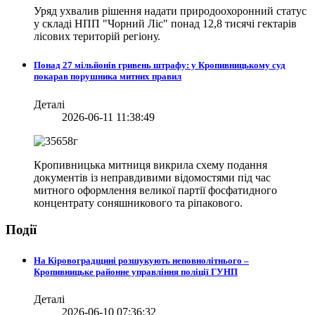
Уряд ухвалив рішення надати природоохоронний статус
у складі НПП "Чорний Ліс" понад 12,8 тисячі гектарів
лісових територій регіону.
Понад 27 мільйонів гривень штрафу: у Кропивницькому суд
покарав порушника митних правил
Деталі
2026-06-11 11:38:49
Кропивницька митниця викрила схему подання
документів із неправдивими відомостями під час
митного оформлення великої партії фосфатидного
концентрату соняшникового та ріпакового.
Події
На Кіровоградщині розшукують неповнолітнього –
Кропивницьке районне управління поліції ГУНП
Деталі
2026-06-10 07:36:32