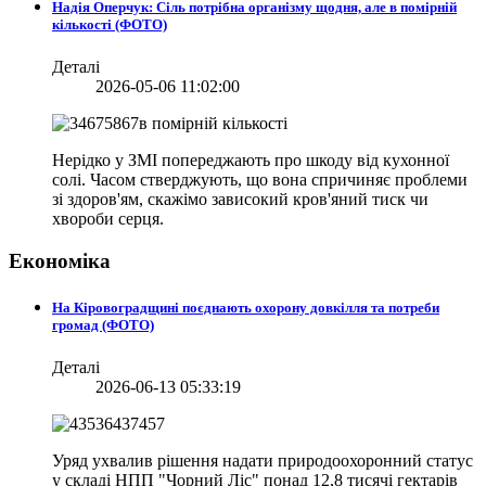
Надія Оперчук: Сіль потрібна організму щодня, але в помірній
кількості (ФОТО)
Деталі
2026-05-06 11:02:00
Нерідко у ЗМІ попереджають про шкоду від кухонної
солі. Часом стверджують, що вона спричиняє проблеми
зі здоров'ям, скажімо зависокий кров'яний тиск чи
хвороби серця.
Економіка
На Кіровоградщині поєднають охорону довкілля та потреби
громад (ФОТО)
Деталі
2026-06-13 05:33:19
Уряд ухвалив рішення надати природоохоронний статус
у складі НПП "Чорний Ліс" понад 12,8 тисячі гектарів