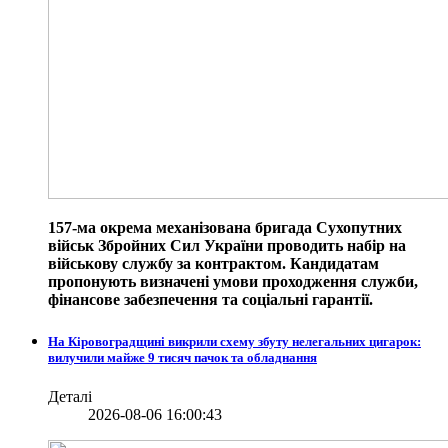
157-ма окрема механізована бригада Сухопутних
військ Збройних Сил України проводить набір на
військову службу за контрактом. Кандидатам
пропонують визначені умови проходження служби,
фінансове забезпечення та соціальні гарантії.
На Кіровоградщині викрили схему збуту нелегальних цигарок:
вилучили майже 9 тисяч пачок та обладнання
Деталі
2026-08-06 16:00:43