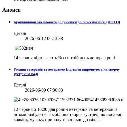
Анонси
Кропивничан закликають долучитися до почесної місії (ФОТО)
Деталі
2026-06-12 06:13:38
14 червня відзначають Всесвітній день донора крові.
Родини ветеранів та ветеранок із дітьми запрошують на творчу
зустріч на воді
Деталі
2026-06-09 07:30:03
12 червня о 16:00 для родин ветеранів та ветеранок із
дітьми відбудеться особлива творча зустріч, що поєднає
каякінг, музику, природу та спільне дозвілля.