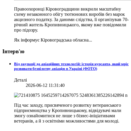
Правоохоронці Кіровоградщини викрили масштабну
схему незаконного обігу тютюнових виробів без марок
акцизного податку. За даними слідства, її організував 70-
річний житель Кропивницького, якому вже повідомили
про підозру.
Як інформує Кіровоградська обласна...
Інтерв'ю
Від окупації до авіаційних технологій: історія курсанта, який мріє
розвивати безпілотну авіацію в Україні (ФОТО)
Деталі
2026-06-12 11:31:40
Під час заходу, присвяченого розвитку ветеранського
підприємництва у Кропивницькому, відвідувачі мали
змогу ознайомитися не лише з бізнес-ініціативами
ветеранів, а й з освітніми можливостями для молоді.