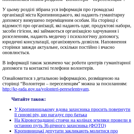
У цьому розділі зібрана уся інформація про громадські
організації міста Кропивницького, які надають гуманітарну
допомогу вимушено переміщеним особам. На сторінці є
відомості про організації, які надають одяг, продуктові набори,
засоби гігієни, які займаються організацією харчування і
розселенням, надають медичну і психологічну допомогу,
юридичні консультації, організовують дозвілля. Наповнення
сторінки завжди актуальне, оскільки постійно і вчасно
оновлюється.
В інформації також зазначено час роботи центрів гуманітарної
допомоги та контактні телефони волонтерів.
Ознайомитися з детальною інформацією, розміщеною на
сторінці “Волонтери – переселенцям” можна за посиланням:
http://kr-rada.gov.ua/volonteri-pereselentsyam
.
Читайте також:
У Кропивницькому вдова захисника просить повернути
її синові річ, що нагадує про батька
На Кіровоградщині стоячи на колінах земляки провели в
останню путь 36-річного захисника (ФОТО)
Кропивницькі депутати закликають молитися про