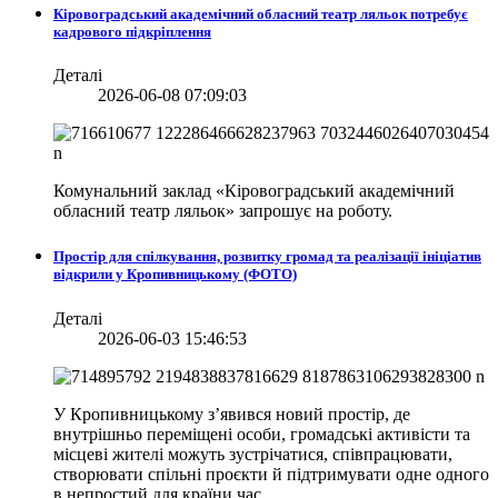
Кіровоградський академічний обласний театр ляльок потребує
кадрового підкріплення
Деталі
2026-06-08 07:09:03
Комунальний заклад «Кіровоградський академічний
обласний театр ляльок» запрошує на роботу.
Простір для спілкування, розвитку громад та реалізації ініціатив
відкрили у Кропивницькому (ФОТО)
Деталі
2026-06-03 15:46:53
У Кропивницькому з’явився новий простір, де
внутрішньо переміщені особи, громадські активісти та
місцеві жителі можуть зустрічатися, співпрацювати,
створювати спільні проєкти й підтримувати одне одного
в непростий для країни час.