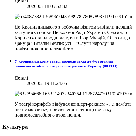
Деталі
2026-03-18 05:52:32
До Кропивницького з робочим візитом завітали перший
заступник голови Верховної Ради України Олександр
Корнієнко та народні депутати Ігор Мурдій, Олександр
Дануца і Віталій Безгін: усі – "Слуги народу" за
політичною приналежністю.
У кропивницькому театрі провели захід до 4-ої річниці
повномасштабного вторгнення росіян в Україну (ФОТО)
Деталі
2026-02-19 11:24:05
У театрі корифеїв відбувся концерт-реквієм «…і пам’ять,
що не мовчить», присвячений річниці початку
повномасштабного вторгнення.
Культура