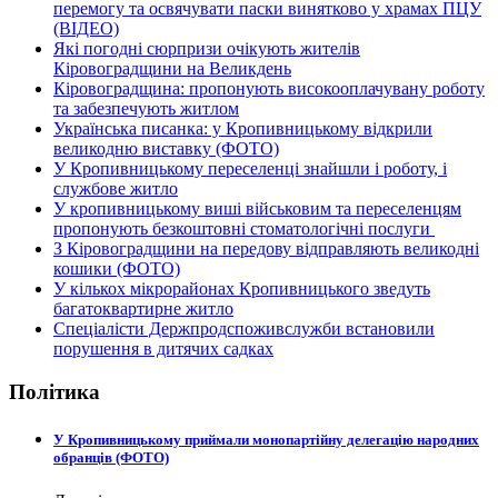
перемогу та освячувати паски винятково у храмах ПЦУ
(ВІДЕО)
Які погодні сюрпризи очікують жителів
Кіровоградщини на Великдень
Кіровоградщина: пропонують високооплачувану роботу
та забезпечують житлом
Українська писанка: у Кропивницькому відкрили
великодню виставку (ФОТО)
У Кропивницькому переселенці знайшли і роботу, і
службове житло
У кропивницькому виші військовим та переселенцям
пропонують безкоштовні стоматологічні послуги
З Кіровоградщини на передову відправляють великодні
кошики (ФОТО)
У кількох мікрорайонах Кропивницького зведуть
багатоквартирне житло
Спеціалісти Держпродспоживслужби встановили
порушення в дитячих садках
Політика
У Кропивницькому приймали монопартійну делегацію народних
обранців (ФОТО)