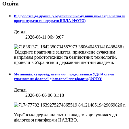
Освіта
Від роботів до дронів: у кропивницькому виші школярів навчали
програмувати та керувати БПЛА (ФОТО)
Деталі
2026-06-11 06:43:07
Відкрите практичне заняття, присвячене сучасним
напрямам робототехніки та безпілотних технологій,
провели в
Українській державній льотній академії.
Мотивація, супровід, навчання: представники УДЛА стали
учасниками фахової діалогової платформи (ФОТО)
Деталі
2026-06-06 06:31:18
Українська державна льотна академія долучилася до
діалогової платформи НАЗЯВО.