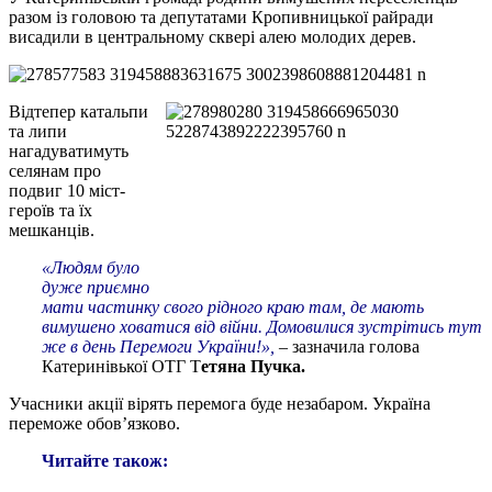
разом із головою та депутатами Кропивницької райради
висадили в центральному сквері алею молодих дерев.
Відтепер катальпи
та липи
нагадуватимуть
селянам про
подвиг 10 міст-
героїв та їх
мешканців.
«Людям було
дуже приємно
мати частинку свого рідного краю там, де мають
вимушено ховатися від війни. Домовилися зустрітись тут
же в день Перемоги України!»,
– зазначила голова
Катеринівької ОТГ Т
етяна Пучка.
Учасники акції вірять перемога буде незабаром. Україна
переможе обов’язково.
Читайте також: