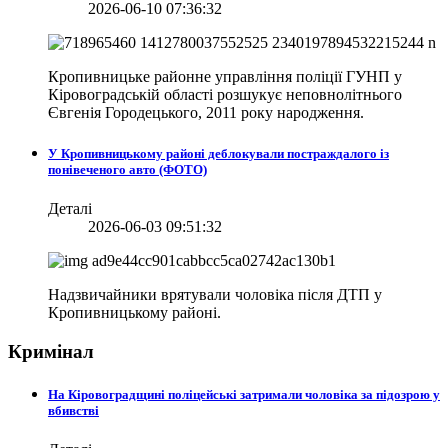
2026-06-10 07:36:32
Кропивницьке районне управління поліції ГУНП у
Кіровоградській області розшукує неповнолітнього
Євгенія Городецького, 2011 року народження.
У Кропивницькому районі деблокували постраждалого із
понівеченого авто (ФОТО)
Деталі
2026-06-03 09:51:32
Надзвичайники врятували чоловіка після ДТП у
Кропивницькому районі.
Кримінал
На Кіровоградщині поліцейські затримали чоловіка за підозрою у
вбивстві