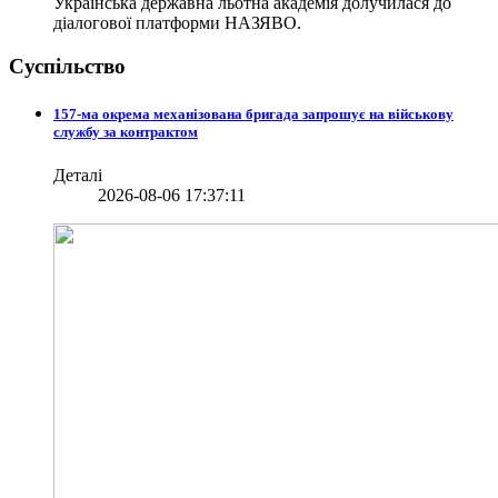
Українська державна льотна академія долучилася до
діалогової платформи НАЗЯВО.
Суспільство
157-ма окрема механізована бригада запрошує на військову
службу за контрактом
Деталі
2026-08-06 17:37:11