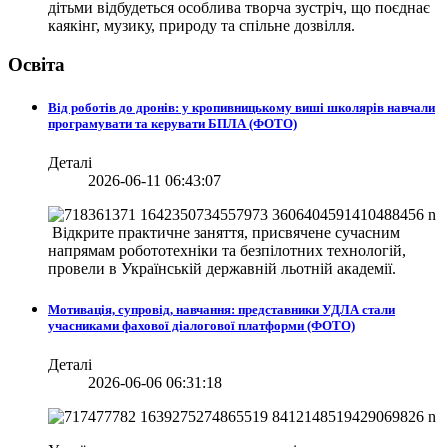
дітьми відбудеться особлива творча зустріч, що поєднає
каякінг, музику, природу та спільне дозвілля.
Освіта
Від роботів до дронів: у кропивницькому виші школярів навчали
програмувати та керувати БПЛА (ФОТО)
Деталі
2026-06-11 06:43:07
Відкрите практичне заняття, присвячене сучасним
напрямам робототехніки та безпілотних технологій,
провели в
Українській державній льотній академії.
Мотивація, супровід, навчання: представники УДЛА стали
учасниками фахової діалогової платформи (ФОТО)
Деталі
2026-06-06 06:31:18