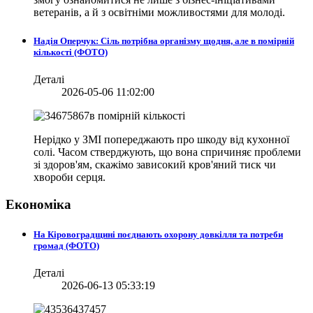
ветеранів, а й з освітніми можливостями для молоді.
Надія Оперчук: Сіль потрібна організму щодня, але в помірній
кількості (ФОТО)
Деталі
2026-05-06 11:02:00
Нерідко у ЗМІ попереджають про шкоду від кухонної
солі. Часом стверджують, що вона спричиняє проблеми
зі здоров'ям, скажімо зависокий кров'яний тиск чи
хвороби серця.
Економіка
На Кіровоградщині поєднають охорону довкілля та потреби
громад (ФОТО)
Деталі
2026-06-13 05:33:19