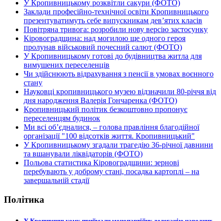
У Кропивницькому розквітли сакури (ФОТО)
Заклади професійно-технічної освіти Кропивницького
презентуватимуть себе випускникам дев’ятих класів
Повітряна тривога: розробили нову версію застосунку
Кіровоградщина: над могилою ще одного героя
пролунав військовий почесний салют (ФОТО)
У Кропивницькому готові до будівництва житла для
вимушених переселенців
Чи здійснюють відрахування з пенсії в умовах воєнного
стану
Науковці кропивницького музею відзначили 80-річчя від
дня народження Валерія Гончаренка (ФОТО)
Кропивницький політик безкоштовно пропонує
переселенцям будинок
Ми всі об’єдналися, – голова правління благодійної
організації "100 відсотків життя. Кропивницький"
У Кропивницькому згадали трагедію 36-річної давнини
та вшанували ліквідаторів (ФОТО)
Польова статистика Кіровоградщини: зернові
перебувають у доброму стані, посадка картоплі – на
завершальній стадії
Політика
У Кропивницькому приймали монопартійну делегацію народних