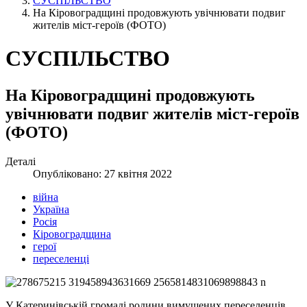
СУСПІЛЬСТВО
На Кіровоградщині продовжують увічнювати подвиг
жителів міст-героїв (ФОТО)
СУСПІЛЬСТВО
На Кіровоградщині продовжують
увічнювати подвиг жителів міст-героїв
(ФОТО)
Деталі
Опубліковано: 27 квітня 2022
війна
Україна
Росія
Кіровоградщина
герої
переселенці
У Катеринівській громаді родини вимушених переселенців