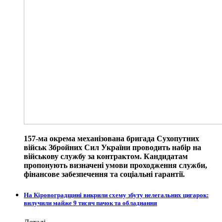
157-ма окрема механізована бригада Сухопутних
військ Збройних Сил України проводить набір на
військову службу за контрактом. Кандидатам
пропонують визначені умови проходження служби,
фінансове забезпечення та соціальні гарантії.
На Кіровоградщині викрили схему збуту нелегальних цигарок:
вилучили майже 9 тисяч пачок та обладнання