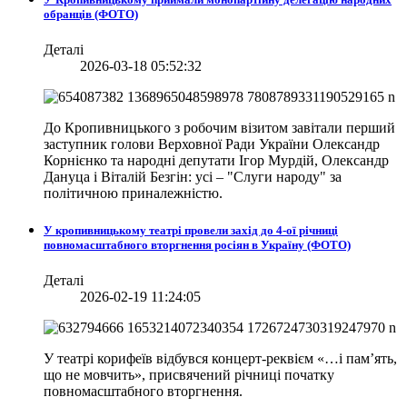
обранців (ФОТО)
Деталі
2026-03-18 05:52:32
До Кропивницького з робочим візитом завітали перший
заступник голови Верховної Ради України Олександр
Корнієнко та народні депутати Ігор Мурдій, Олександр
Дануца і Віталій Безгін: усі – "Слуги народу" за
політичною приналежністю.
У кропивницькому театрі провели захід до 4-ої річниці
повномасштабного вторгнення росіян в Україну (ФОТО)
Деталі
2026-02-19 11:24:05
У театрі корифеїв відбувся концерт-реквієм «…і пам’ять,
що не мовчить», присвячений річниці початку
повномасштабного вторгнення.