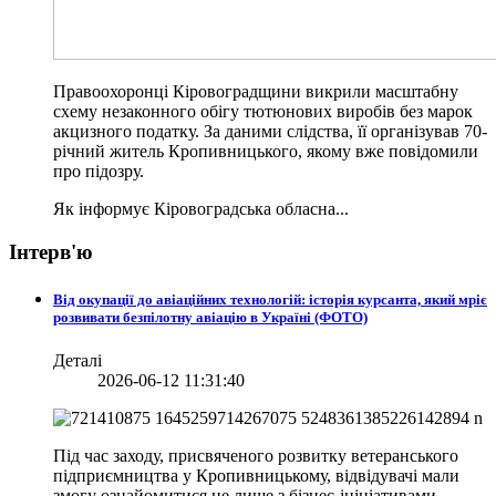
Правоохоронці Кіровоградщини викрили масштабну
схему незаконного обігу тютюнових виробів без марок
акцизного податку. За даними слідства, її організував 70-
річний житель Кропивницького, якому вже повідомили
про підозру.
Як інформує Кіровоградська обласна...
Інтерв'ю
Від окупації до авіаційних технологій: історія курсанта, який мріє
розвивати безпілотну авіацію в Україні (ФОТО)
Деталі
2026-06-12 11:31:40
Під час заходу, присвяченого розвитку ветеранського
підприємництва у Кропивницькому, відвідувачі мали
змогу ознайомитися не лише з бізнес-ініціативами