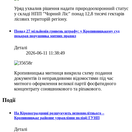
Уряд ухвалив рішення надати природоохоронний статус
у складі НПП "Чорний Ліс" понад 12,8 тисячі гектарів
лісових територій регіону.
Понад 27 мільйонів гривень штрафу: у Кропивницькому суд
покарав порушника митних правил
Деталі
2026-06-11 11:38:49
Кропивницька митниця викрила схему подання
документів із неправдивими відомостями під час
митного оформлення великої партії фосфатидного
концентрату соняшникового та ріпакового.
Події
На Кіровоградщині розшукують неповнолітнього –
Кропивницьке районне управління поліції ГУНП
Деталі