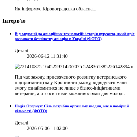
Як інформує Кіровоградська обласна...
Інтерв'ю
Від окупації до авіаційних технологій: історія курсанта, який мріє
розвивати безпілотну авіацію в Україні (ФОТО)
Деталі
2026-06-12 11:31:40
Під час заходу, присвяченого розвитку ветеранського
підприємництва у Кропивницькому, відвідувачі мали
змогу ознайомитися не лише з бізнес-ініціативами
ветеранів, а й з освітніми можливостями для молоді.
Надія Оперчук: Сіль потрібна організму щодня, але в помірній
кількості (ФОТО)
Деталі
2026-05-06 11:02:00