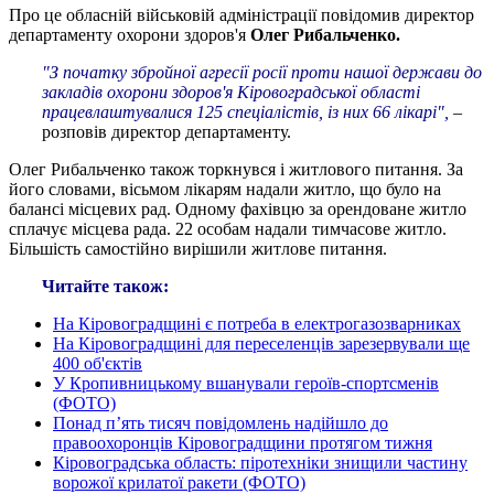
Про це обласній військовій адміністрації повідомив директор
департаменту охорони здоров'я
Олег Рибальченко.
"З початку збройної агресії росії проти нашої держави до
закладів охорони здоров'я Кіровоградської області
працевлаштувалися 125 спеціалістів, із них 66 лікарі",
–
розповів директор департаменту.
Олег Рибальченко також торкнувся і житлового питання. За
його словами, вісьмом лікарям надали житло, що було на
балансі місцевих рад. Одному фахівцю за орендоване житло
сплачує місцева рада. 22 особам надали тимчасове житло.
Більшість самостійно вирішили житлове питання.
Читайте також:
На Кіровоградщині є потреба в електрогазозварниках
На Кіровоградщині для переселенців зарезервували ще
400 об'єктів
У Кропивницькому вшанували героїв-спортсменів
(ФОТО)
Понад п’ять тисяч повідомлень надійшло до
правоохоронців Кіровоградщини протягом тижня
Кіровоградська область: піротехніки знищили частину
ворожої крилатої ракети (ФОТО)