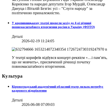
Корнієнко та народні депутати Ігор Мурдій, Олександр
Дануца і Віталій Безгін: усі – "Слуги народу" за
політичною приналежністю.
У кропивницькому театрі провели захід до 4-ої річниці
повномасштабного вторгнення росіян в Україну (ФОТО)
Деталі
2026-02-19 11:24:05
У театрі корифеїв відбувся концерт-реквієм «…і пам’ять,
що не мовчить», присвячений річниці початку
повномасштабного вторгнення.
Культура
Кіровоградський академічний обласний театр ляльок потребує
кадрового підкріплення
Деталі
2026-06-08 07:09:03