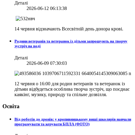
Деталі
2026-06-12 06:13:38
14 червня відзначають Всесвітній день донора крові.
Родини ветеранів та ветеранок із дітьми запрошують на творчу
зустріч на воді
Деталі
2026-06-09 07:30:03
12 червня о 16:00 для родин ветеранів та ветеранок із
дітьми відбудеться особлива творча зустріч, що поєднає
каякінг, музику, природу та спільне дозвілля.
Освіта
Від роботів до дронів: у кропивницькому виші школярів навчали
програмувати та керувати БПЛА (ФОТО)