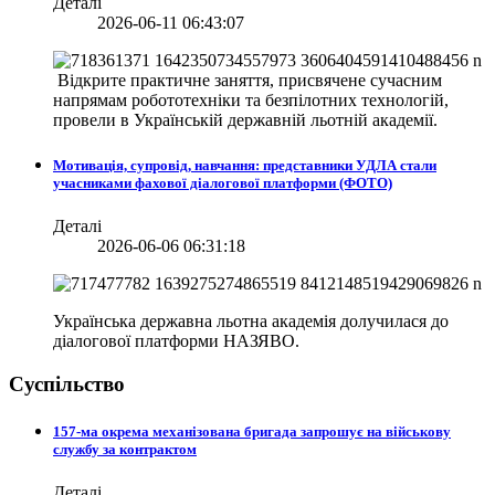
Деталі
2026-06-11 06:43:07
Відкрите практичне заняття, присвячене сучасним
напрямам робототехніки та безпілотних технологій,
провели в
Українській державній льотній академії.
Мотивація, супровід, навчання: представники УДЛА стали
учасниками фахової діалогової платформи (ФОТО)
Деталі
2026-06-06 06:31:18
Українська державна льотна академія долучилася до
діалогової платформи НАЗЯВО.
Суспільство
157-ма окрема механізована бригада запрошує на військову
службу за контрактом
Деталі