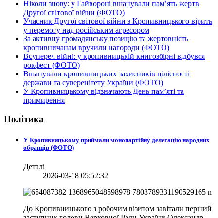
Ніколи знову: у Гайвороні вшанували пам’ять жертв
Другої світової війни (ФОТО)
Учасник Другої світової війни з Кропивницького вірить
у перемогу над російським агресором
За активну громадянську позицію та жертовність
кропивничанам вручили нагороди (ФОТО)
Всупереч війні: у кропивницькій книгозбірні відбувся
рокфест (ФОТО)
Вшанували кропивницьких захисників цілісності
держави та суверенітету України (ФОТО)
У Кропивницькому відзначають День пам’яті та
примирення
Політика
У Кропивницькому приймали монопартійну делегацію народних
обранців (ФОТО)
Деталі
2026-03-18 05:52:32
До Кропивницького з робочим візитом завітали перший
заступник голови Верховної Ради України Олександр