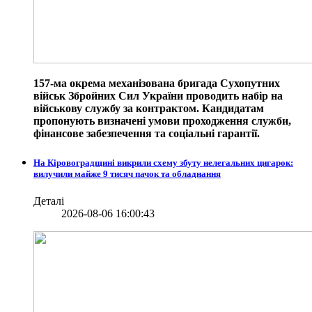
157-ма окрема механізована бригада Сухопутних
військ Збройних Сил України проводить набір на
військову службу за контрактом. Кандидатам
пропонують визначені умови проходження служби,
фінансове забезпечення та соціальні гарантії.
На Кіровоградщині викрили схему збуту нелегальних цигарок:
вилучили майже 9 тисяч пачок та обладнання
Деталі
2026-08-06 16:00:43