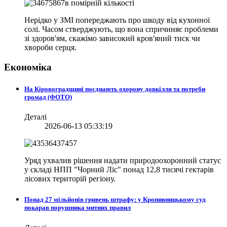
Нерідко у ЗМІ попереджають про шкоду від кухонної
солі. Часом стверджують, що вона спричиняє проблеми
зі здоров'ям, скажімо зависокий кров'яний тиск чи
хвороби серця.
Економіка
На Кіровоградщині поєднають охорону довкілля та потреби
громад (ФОТО)
Деталі
2026-06-13 05:33:19
Уряд ухвалив рішення надати природоохоронний статус
у складі НПП "Чорний Ліс" понад 12,8 тисячі гектарів
лісових територій регіону.
Понад 27 мільйонів гривень штрафу: у Кропивницькому суд
покарав порушника митних правил