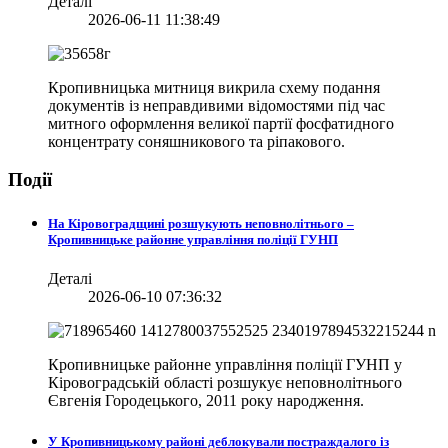
Деталі
2026-06-11 11:38:49
Кропивницька митниця викрила схему подання
документів із неправдивими відомостями під час
митного оформлення великої партії фосфатидного
концентрату соняшникового та ріпакового.
Події
На Кіровоградщині розшукують неповнолітнього –
Кропивницьке районне управління поліції ГУНП
Деталі
2026-06-10 07:36:32
Кропивницьке районне управління поліції ГУНП у
Кіровоградській області розшукує неповнолітнього
Євгенія Городецького, 2011 року народження.
У Кропивницькому районі деблокували постраждалого із