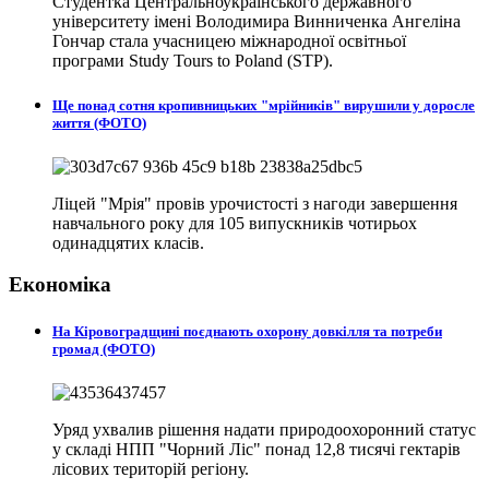
Студентка Центральноукраїнського державного
університету імені Володимира Винниченка Ангеліна
Гончар стала учасницею міжнародної освітньої
програми Study Tours to Poland (STP).
Ще понад сотня кропивницьких "мрійників" вирушили у доросле
життя (ФОТО)
Ліцей "Мрія" провів урочистості з нагоди завершення
навчального року для 105 випускників чотирьох
одинадцятих класів.
Економіка
На Кіровоградщині поєднають охорону довкілля та потреби
громад (ФОТО)
Уряд ухвалив рішення надати природоохоронний статус
у складі НПП "Чорний Ліс" понад 12,8 тисячі гектарів
лісових територій регіону.