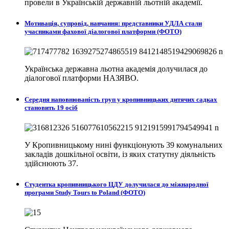
провели в
Українській державній льотній академії.
Мотивація, супровід, навчання: представники УДЛА стали
учасниками фахової діалогової платформи (ФОТО)
Українська державна льотна академія долучилася до
діалогової платформи НАЗЯВО.
Середня наповнюваність груп у кропивницьких дитячих садках
становить 19 осіб
У Кропивницькому нині функціонують 39 комунальних
закладів дошкільної освіти, із яких статутну діяльність
здійснюють 37.
Студентка кропивницького ЦДУ долучилася до міжнародної
програми Study Tours to Poland (ФОТО)