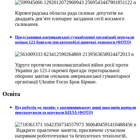
Кіровоградська обласна рада скликає депутатів на
двадцять дев’яте пленарне засідання сесії восьмого
скликання.
Представники американської гуманітарної організації передали
воїнам 121 бригади три автомобілі швидкої допомоги (ФОТО)
Удруге протягом повномасштабної війни росії проти
України до 121-ї окремої бригади територіальної
оборони завітав очільник американської гуманітарної
організації Ukraine Focus Брок Бірман.
Освіта
Від роботів до дронів: у кропивницькому виші школярів навчали
програмувати та керувати БПЛА (ФОТО)
Відкрите практичне заняття, присвячене сучасним
напрямам робототехніки та безпілотних технологій,