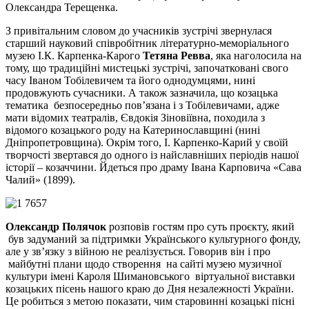
Олександра Терещенка.
З привітальним словом до учасників зустрічі звернулася
старший науковий співробітник літературно-меморіального
музею І.К. Карпенка-Карого
Тетяна Ревва
, яка наголосила на
тому, що традиційні мистецькі зустрічі, започатковані свого
часу Іваном Тобілевичем та його однодумцями, нині
продовжують сучасники. А також зазначила, що козацька
тематика безпосередньо пов’язана і з Тобілевичами, адже
мати відомих театралів, Євдокія Зіновіївна, походила з
відомого козацького роду на Катеринославщині (нині
Дніпропетровщина). Окрім того, І. Карпенко-Карий у своїй
творчості звертався до одного із найславніших періодів нашої
історії – козаччини. Йдеться про драму Івана Карповича «Сава
Чалий» (1899).
Олександр Полячок
розповів гостям про суть проєкту, який
був задуманий за підтримки Українського культурного фонду,
але у зв’язку з війною не реалізується. Говорив він і про
майбутні плани щодо створення на сайті музею музичної
культури імені Кароля Шимановського віртуальної виставки
козацьких пісень нашого краю до Дня незалежності України.
Це робиться з метою показати, чим старовинні козацькі пісні