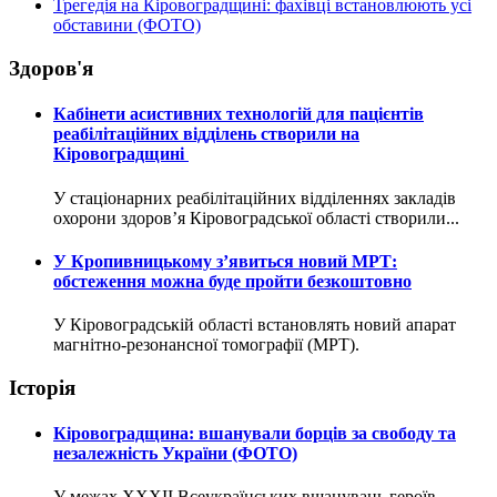
Трегедія на Кіровоградщині: фахівці встановлюють усі
обставини (ФОТО)
Здоров'я
Кабінети асистивних технологій для пацієнтів
реабілітаційних відділень створили на
Кіровоградщині
У стаціонарних реабілітаційних відділеннях закладів
охорони здоров’я Кіровоградської області створили...
У Кропивницькому з’явиться новий МРТ:
обстеження можна буде пройти безкоштовно
У Кіровоградській області встановлять новий апарат
магнітно-резонансної томографії (МРТ).
Історія
Кіровоградщина: вшанували борців за свободу та
незалежність України (ФОТО)
У межах XXXII Всеукраїнських вшанувань героїв