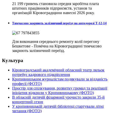
21 199 гривень становила середня заробітна плата
штатних працівників підприємств, установ та
організацій Кіровоградщини навесні 2026 року.
Тимчасово закриють залізничний переїзд на автодорозі Т-12-14
Для виконання середнього ремонту колії перегону
Бешкетове - Помічна на Кіровоградщині тимчасово
закриють залізничний переїзд.
Культура
Кіровоградський академічний обласний театр ляльок
потребує кадрового підкріплення
Кропивницьким журналістам подякували за відданість
професії (ФОТО)
Простір для спілкування, розвитку громад та реалізації
ініціатив відкрили у Кропивницькому (ФОТО)
В обласній дитячій філармонії урочисто закрили 35-й
концертний сезон
У кропивницькій дитячій бібліотеці стартували літні
читання (ФОТО)