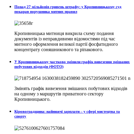
Понад 27 мільйонів гривень штрафу: у Кропивницькому суд
покарав порушника митних правил
Кропивницька митниця викрила схему подання
документів із неправдивими відомостями під час
митного оформлення великої партії фосфатидного
концентрату соняшникового та ріпакового.
У Кропивницькому частково змінили графік вивезення змішаних
побутових відходів (ФОТО)
Змінять графік вивезення змішаних побутових відходів
на одному з маршрутів приватного сектору
Кропивницького.
Кіровоградщина: найнижчі зарплати – у сфері мистецтва та
спорту