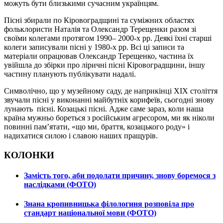
можуть бути близькими сучасним українцям.
Пісні збирали по Кіровоградщині та суміжних областях
фольклористи Наталія та Олександр Терещенки разом зі
своїми колегами протягом 1990– 2000-х рр. Деякі їхні старші
колеги записували пісні у 1980-х рр. Всі ці записи та
матеріали опрацював Олександр Терещенко, частина їх
увійшла до збірки про ліричні пісні Кіровоградщини, іншу
частину планують публікувати надалі.
Символічно, що у музейному саду, де наприкінці ХІХ століття
звучали пісні у виконанні майбутніх корифеїв, сьогодні знову
лунають пісні. Козацькі пісні. Адже саме зараз, коли наша
країна мужньо бореться з російським агресором, ми як ніколи
повинні пам’ятати, «що ми, браття, козацького роду» і
надихатися силою і славою наших пращурів.
КОЛОНКИ
Замість того, аби подолати причину, знову боремося з
наслідками (ФОТО)
Знана кропивницька філологиня розповіла про
стандарт національної мови (ФОТО)