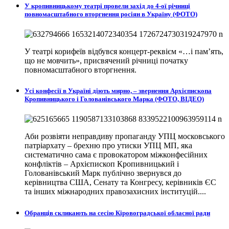
У кропивницькому театрі провели захід до 4-ої річниці
повномасштабного вторгнення росіян в Україну (ФОТО)
У театрі корифеїв відбувся концерт-реквієм «…і пам’ять,
що не мовчить», присвячений річниці початку
повномасштабного вторгнення.
Усі конфесії в Україні діють мирно, – звернення Архієпископа
Кропивницького і Голованівського Марка (ФОТО, ВІДЕО)
Аби розвіяти неправдиву пропаганду УПЦ московського
патріархату – брехню про утиски УПЦ МП, яка
систематично сама є провокатором міжконфесійних
конфліктів – Архієпископ Кропивницький і
Голованівський Марк публічно звернувся до
керівництва США, Сенату та Конгресу, керівників ЄС
та інших міжнародних правозахисних інституцій....
Обранців скликають на сесію Кіровоградської обласної ради