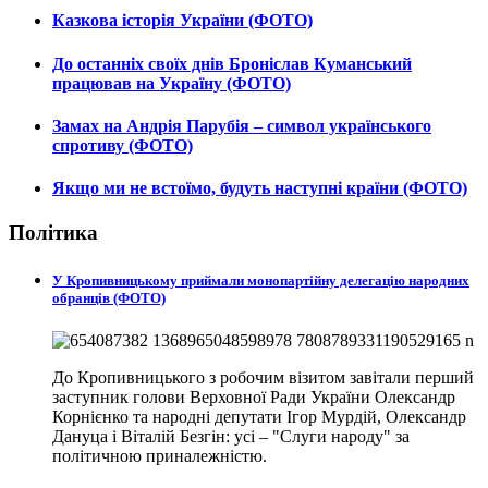
Казкова історія України (ФОТО)
До останніх своїх днів Броніслав Куманський
працював на Україну (ФОТО)
Замах на Андрія Парубія – символ українського
спротиву (ФОТО)
Якщо ми не встоїмо, будуть наступні країни (ФОТО)
Політика
У Кропивницькому приймали монопартійну делегацію народних
обранців (ФОТО)
До Кропивницького з робочим візитом завітали перший
заступник голови Верховної Ради України Олександр
Корнієнко та народні депутати Ігор Мурдій, Олександр
Дануца і Віталій Безгін: усі – "Слуги народу" за
політичною приналежністю.