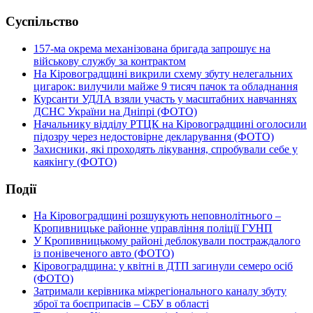
Суспільство
157-ма окрема механізована бригада запрошує на
військову службу за контрактом
На Кіровоградщині викрили схему збуту нелегальних
цигарок: вилучили майже 9 тисяч пачок та обладнання
Курсанти УДЛА взяли участь у масштабних навчаннях
ДСНС України на Дніпрі (ФОТО)
Начальнику відділу РТЦК на Кіровоградщині оголосили
підозру через недостовірне декларування (ФОТО)
Захисники, які проходять лікування, спробували себе у
каякінгу (ФОТО)
Події
На Кіровоградщині розшукують неповнолітнього –
Кропивницьке районне управління поліції ГУНП
У Кропивницькому районі деблокували постраждалого
із понівеченого авто (ФОТО)
Кіровоградщина: у квітні в ДТП загинули семеро осіб
(ФОТО)
Затримали керівника міжрегіонального каналу збуту
зброї та боєприпасів – СБУ в області