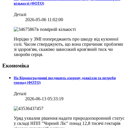
кількості (ФОТО)
Деталі
2026-05-06 11:02:00
Нерідко у ЗМІ попереджають про шкоду від кухонної
солі. Часом стверджують, що вона спричиняє проблеми
зі здоров'ям, скажімо зависокий кров'яний тиск чи
хвороби серця.
Економіка
На Кіровоградщині поєднають охорону довкілля та потреби
громад (ФОТО)
Деталі
2026-06-13 05:33:19
Уряд ухвалив рішення надати природоохоронний статус
у складі НПП "Чорний Ліс" понад 12,8 тисячі гектарів