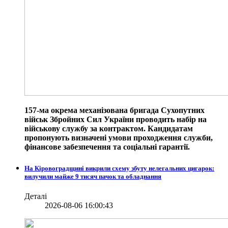
157-ма окрема механізована бригада Сухопутних
військ Збройних Сил України проводить набір на
військову службу за контрактом. Кандидатам
пропонують визначені умови проходження служби,
фінансове забезпечення та соціальні гарантії.
На Кіровоградщині викрили схему збуту нелегальних цигарок:
вилучили майже 9 тисяч пачок та обладнання
Деталі
2026-08-06 16:00:43