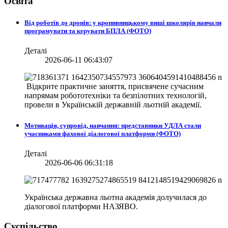
Освіта
Від роботів до дронів: у кропивницькому виші школярів навчали
програмувати та керувати БПЛА (ФОТО)
Деталі
2026-06-11 06:43:07
Відкрите практичне заняття, присвячене сучасним
напрямам робототехніки та безпілотних технологій,
провели в
Українській державній льотній академії.
Мотивація, супровід, навчання: представники УДЛА стали
учасниками фахової діалогової платформи (ФОТО)
Деталі
2026-06-06 06:31:18
Українська державна льотна академія долучилася до
діалогової платформи НАЗЯВО.
Суспільство