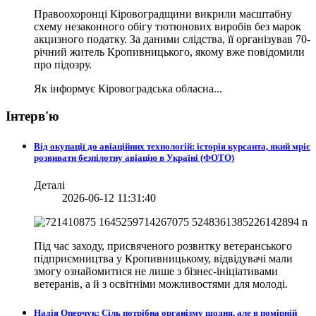
Правоохоронці Кіровоградщини викрили масштабну
схему незаконного обігу тютюнових виробів без марок
акцизного податку. За даними слідства, її організував 70-
річний житель Кропивницького, якому вже повідомили
про підозру.
Як інформує Кіровоградська обласна...
Інтерв'ю
Від окупації до авіаційних технологій: історія курсанта, який мріє
розвивати безпілотну авіацію в Україні (ФОТО)
Деталі
2026-06-12 11:31:40
Під час заходу, присвяченого розвитку ветеранського
підприємництва у Кропивницькому, відвідувачі мали
змогу ознайомитися не лише з бізнес-ініціативами
ветеранів, а й з освітніми можливостями для молоді.
Надія Оперчук: Сіль потрібна організму щодня, але в помірній