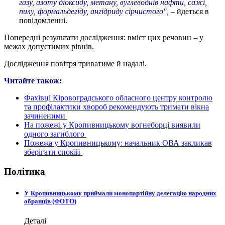
газу, азоту діоксиду, метану, вуглеводнів нафти, сажі,
пилу, формальдегіду, ангідриду сірчистого",
– йдеться в
повідомленні.
Попередні результати дослідження: вміст цих речовин – у
межах допустимих рівнів.
Дослідження повітря триватиме й надалі.
Читайте також:
Фахівці Кіровоградського обласного центру контролю
та профілактики хвороб рекомендують тримати вікна
зачиненими
На пожежі у Кропивницькому вогнеборці виявили
одного загиблого
Пожежа у Кропивницькому: начальник ОВА закликав
зберігати спокій
Політика
У Кропивницькому приймали монопартійну делегацію народних
обранців (ФОТО)
Деталі