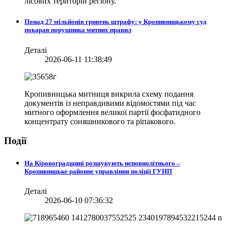
лісових територій регіону.
Понад 27 мільйонів гривень штрафу: у Кропивницькому суд
покарав порушника митних правил
Деталі
2026-06-11 11:38:49
Кропивницька митниця викрила схему подання
документів із неправдивими відомостями під час
митного оформлення великої партії фосфатидного
концентрату соняшникового та ріпакового.
Події
На Кіровоградщині розшукують неповнолітнього –
Кропивницьке районне управління поліції ГУНП
Деталі
2026-06-10 07:36:32