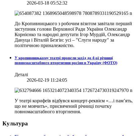
2026-03-18 05:52:32
До Кропивницького з робочим візитом завітали перший
заступник голови Верховної Ради України Олександр
Корнієнко та народні депутати Ігор Мурдій, Олександр
Дануца і Віталій Безгін: усі – "Слуги народу" за
політичною приналежністю.
У кропивницькому театрі провели захід до 4-ої річниці
повномасштабного вторгнення росіян в Україну (ФОТО)
Деталі
2026-02-19 11:24:05
У театрі корифеїв відбувся концерт-реквієм «…і пам’ять,
що не мовчить», присвячений річниці початку
повномасштабного вторгнення.
Культура