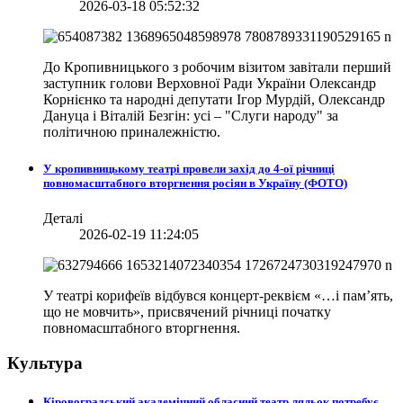
2026-03-18 05:52:32
До Кропивницького з робочим візитом завітали перший
заступник голови Верховної Ради України Олександр
Корнієнко та народні депутати Ігор Мурдій, Олександр
Дануца і Віталій Безгін: усі – "Слуги народу" за
політичною приналежністю.
У кропивницькому театрі провели захід до 4-ої річниці
повномасштабного вторгнення росіян в Україну (ФОТО)
Деталі
2026-02-19 11:24:05
У театрі корифеїв відбувся концерт-реквієм «…і пам’ять,
що не мовчить», присвячений річниці початку
повномасштабного вторгнення.
Культура
Кіровоградський академічний обласний театр ляльок потребує