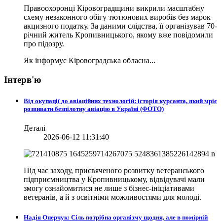
Правоохоронці Кіровоградщини викрили масштабну
схему незаконного обігу тютюнових виробів без марок
акцизного податку. За даними слідства, її організував 70-
річний житель Кропивницького, якому вже повідомили
про підозру.
Як інформує Кіровоградська обласна...
Інтерв'ю
Від окупації до авіаційних технологій: історія курсанта, який мріє
розвивати безпілотну авіацію в Україні (ФОТО)
Деталі
2026-06-12 11:31:40
Під час заходу, присвяченого розвитку ветеранського
підприємництва у Кропивницькому, відвідувачі мали
змогу ознайомитися не лише з бізнес-ініціативами
ветеранів, а й з освітніми можливостями для молоді.
Надія Оперчук: Сіль потрібна організму щодня, але в помірній