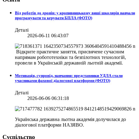
Від роботів до дронів: у кропивницькому виші школярів навчали
програмувати та керувати БПЛА (ФОТО)
Деталі
2026-06-11 06:43:07
Відкрите практичне заняття, присвячене сучасним
напрямам робототехніки та безпілотних технологій,
провели в
Українській державній льотній академії.
Мотивація, супровід, навчання: представники УДЛА стали
учасниками фахової діалогової платформи (ФОТО)
Деталі
2026-06-06 06:31:18
Українська державна льотна академія долучилася до
діалогової платформи НАЗЯВО.
Суспільство