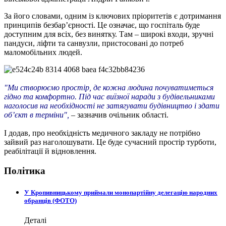
За його словами, одним із ключових пріоритетів є дотримання
принципів безбар’єрності. Це означає, що госпіталь буде
доступним для всіх, без винятку. Там – широкі входи, зручні
пандуси, ліфти та санвузли, пристосовані до потреб
маломобільних людей.
"Ми створюємо простір, де кожна людина почуватиметься
гідно та комфортно. Під час виїзної наради з будівельниками
наголосив на необхідності не затягувати будівництво і здати
об’єкт в терміни",
– зазначив очільник області.
І додав, про необхідність медичного закладу не потрібно
зайвий раз наголошувати. Це буде сучасний простір турботи,
реабілітації й відновлення.
Політика
У Кропивницькому приймали монопартійну делегацію народних
обранців (ФОТО)
Деталі