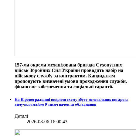
157-ма окрема механізована бригада Сухопутних
військ Збройних Сил України проводить набір на
військову службу за контрактом. Кандидатам
пропонують визначені умови проходження служби,
фінансове забезпечення та соціальні гарантії.
На Кіровоградщині викрили схему збуту нелегальних цигарок:
вилучили майже 9 тисяч пачок та обладнання
Деталі
2026-08-06 16:00:43