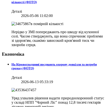
кількості (ФОТО)
Деталі
2026-05-06 11:02:00
Нерідко у ЗМІ попереджають про шкоду від кухонної
солі. Часом стверджують, що вона спричиняє проблеми
зі здоров'ям, скажімо зависокий кров'яний тиск чи
хвороби серця.
Економіка
На Кіровоградщині поєднають охорону довкілля та потреби
громад (ФОТО)
Деталі
2026-06-13 05:33:19
Уряд ухвалив рішення надати природоохоронний статус
у складі НПП "Чорний Ліс" понад 12,8 тисячі гектарів
лісових територій регіону.