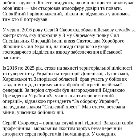
робив із душею. Колеги згадують, що він не просто виконував
обов’язки — він створював атмосферу довіри та поваги.
Спокійний і врівноважений, ніколи не відмовляв у допомозі
тим хто її потребував.
У червні 2016 року Сергій Скороход обрав військову службу за
контрактом, яку проходив у 3-му Окремому полку Сил
Спеціальних Операцій імені князя Святослава Хороброго
Збройних Сил України, на посаді старшого кухаря
господарчого відділення взводу забезпечення військової
частини.
Із 2016 по 2025 рік, стояв на захисті територіальної цілісності
та суверенітету України на території Донецької, Луганської,
Харківської та Запорізької областей, брав участь у бойових
завданнях щодо стримування збройної агресії російської
федерації. За період служби був нагороджений Відзнакою
Президента України «За участь в антитерористичній
операції», відзнакою президента “За оборону України”,
нагрудним знаком “Сталевий хрест”. Мав статус ветерана
війни, учасника бойових дій.
Сергій Скороход – приклад служіння і гідності. Завдяки своїм
професійним і моральним якостям здобув беззаперечний
авторитет серед побратимів і командирів. У складних