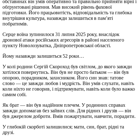
обставинах він умів оперативно та правильно прийняти вірні і
обґрунтовані рішення. Мав високий рівень фахової
підготовки. Його працьовитість, відповідальність та глибока
внутрішня культура, назавжди залишиться в пам’яті
побратимів.
Серце воїна зупинилося 31 липня 2025 року, внаслідок
дронової атаки російських агресорів в районі населеного
пункту Новолозуватка, Дніпропетровської області.
Йому назавжди залишиться 52 роки…
У колі родини Сергій Скороход був світлом, до якого завжди
хотілося повернутись. Він був не просто батьком — він був
опорою, порадником, захисником. Його син знав: татове
слово — це завжди любов і мудрість. Він умів слухати, навіть
коли ніхто не говорив, і підтримувати, навіть коли було важко
самим собі.
Як брат — він був надійним плечем. У родинних справах
завжди допомагав без зайвих слів. Для рідних і друзів — він
був джерелом доброти. Вмів пожартувати, навчити, порадити.
У глибокій скорботі залишилися; мати, син, брат, рідні та
друзі.