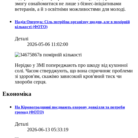
змогу ознайомитися не лише з бізнес-ініціативами
ветеранів, а й з освітніми можливостями для молоді.
Надія Оперчук: Сіль потрібна організму щодня, але в помірній
кількості (ФОТО)
Деталі
2026-05-06 11:02:00
Нерідко у ЗМІ попереджають про шкоду від кухонної
солі. Часом стверджують, що вона спричиняє проблеми
зі здоров'ям, скажімо зависокий кров'яний тиск чи
хвороби серця.
Економіка
На Кіровоградщині поєднають охорону довкілля та потреби
громад (ФОТО)
Деталі
2026-06-13 05:33:19