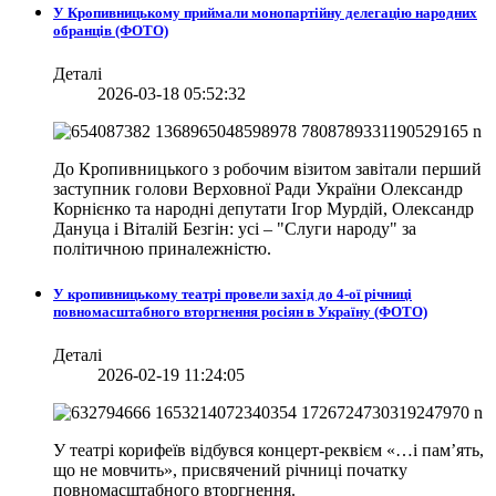
У Кропивницькому приймали монопартійну делегацію народних
обранців (ФОТО)
Деталі
2026-03-18 05:52:32
До Кропивницького з робочим візитом завітали перший
заступник голови Верховної Ради України Олександр
Корнієнко та народні депутати Ігор Мурдій, Олександр
Дануца і Віталій Безгін: усі – "Слуги народу" за
політичною приналежністю.
У кропивницькому театрі провели захід до 4-ої річниці
повномасштабного вторгнення росіян в Україну (ФОТО)
Деталі
2026-02-19 11:24:05
У театрі корифеїв відбувся концерт-реквієм «…і пам’ять,
що не мовчить», присвячений річниці початку
повномасштабного вторгнення.