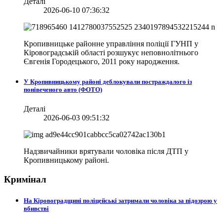
Деталі
2026-06-10 07:36:32
Кропивницьке районне управління поліції ГУНП у
Кіровоградській області розшукує неповнолітнього
Євгенія Городецького, 2011 року народження.
У Кропивницькому районі деблокували постраждалого із
понівеченого авто (ФОТО)
Деталі
2026-06-03 09:51:32
Надзвичайники врятували чоловіка після ДТП у
Кропивницькому районі.
Кримінал
На Кіровоградщині поліцейські затримали чоловіка за підозрою у
вбивстві