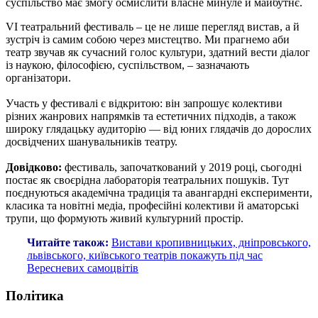
суспільство має змогу осмислити власне минуле й майбутнє.
VI театральний фестиваль – це не лише перегляд вистав, а й
зустріч із самим собою через мистецтво. Ми прагнемо аби
театр звучав як сучасний голос культури, здатний вести діалог
із наукою, філософією, суспільством, – зазначають
організатори.
Участь у фестивалі є відкритою: він запрошує колективи
різних жанрових напрямків та естетичних підходів, а також
широку глядацьку аудиторію — від юних глядачів до дорослих
досвідчених шанувальників театру.
Довідково:
фестиваль, започаткований у 2019 році, сьогодні
постає як своєрідна лабораторія театральних пошуків. Тут
поєднуються академічна традиція та авангардні експерименти,
класика та новітні медіа, професійні колективи й аматорські
трупи, що формують живий культурний простір.
Читайте також:
Вистави кропивницьких, дніпровського,
львівського, київського театрів покажуть під час
Вересневих самоцвітів
Політика