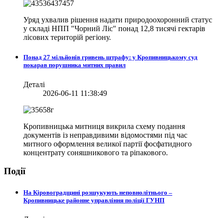
Уряд ухвалив рішення надати природоохоронний статус
у складі НПП "Чорний Ліс" понад 12,8 тисячі гектарів
лісових територій регіону.
Понад 27 мільйонів гривень штрафу: у Кропивницькому суд
покарав порушника митних правил
Деталі
2026-06-11 11:38:49
Кропивницька митниця викрила схему подання
документів із неправдивими відомостями під час
митного оформлення великої партії фосфатидного
концентрату соняшникового та ріпакового.
Події
На Кіровоградщині розшукують неповнолітнього –
Кропивницьке районне управління поліції ГУНП