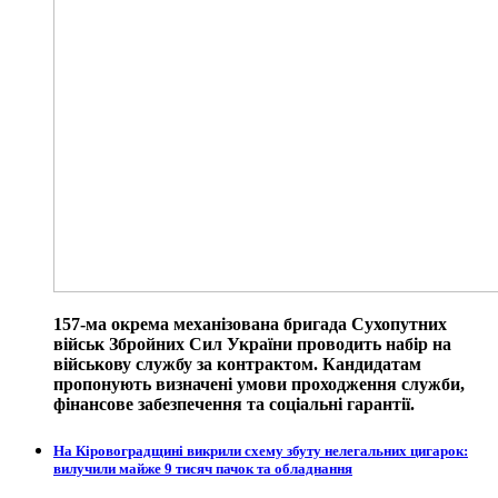
157-ма окрема механізована бригада Сухопутних
військ Збройних Сил України проводить набір на
військову службу за контрактом. Кандидатам
пропонують визначені умови проходження служби,
фінансове забезпечення та соціальні гарантії.
На Кіровоградщині викрили схему збуту нелегальних цигарок:
вилучили майже 9 тисяч пачок та обладнання