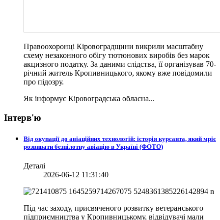
Правоохоронці Кіровоградщини викрили масштабну
схему незаконного обігу тютюнових виробів без марок
акцизного податку. За даними слідства, її організував 70-
річний житель Кропивницького, якому вже повідомили
про підозру.
Як інформує Кіровоградська обласна...
Інтерв'ю
Від окупації до авіаційних технологій: історія курсанта, який мріє
розвивати безпілотну авіацію в Україні (ФОТО)
Деталі
2026-06-12 11:31:40
Під час заходу, присвяченого розвитку ветеранського
підприємництва у Кропивницькому, відвідувачі мали