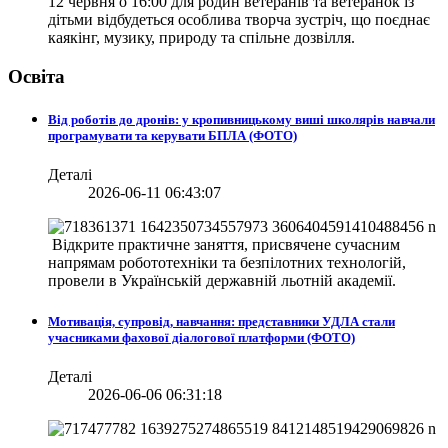
12 червня о 16:00 для родин ветеранів та ветеранок із
дітьми відбудеться особлива творча зустріч, що поєднає
каякінг, музику, природу та спільне дозвілля.
Освіта
Від роботів до дронів: у кропивницькому виші школярів навчали
програмувати та керувати БПЛА (ФОТО)
Деталі
2026-06-11 06:43:07
Відкрите практичне заняття, присвячене сучасним
напрямам робототехніки та безпілотних технологій,
провели в
Українській державній льотній академії.
Мотивація, супровід, навчання: представники УДЛА стали
учасниками фахової діалогової платформи (ФОТО)
Деталі
2026-06-06 06:31:18