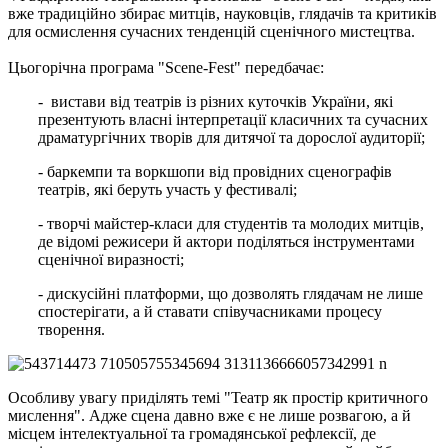
вже традиційно збирає митців, науковців, глядачів та критиків
для осмислення сучасних тенденцій сценічного мистецтва.
Цьогорічна програма "Scenе-Fest" передбачає:
- вистави від театрів із різних куточків України, які
презентують власні інтерпретації класичних та сучасних
драматургічних творів для дитячої та дорослої аудиторії;
- баркемпи та воркшопи від провідних сценографів
театрів, які беруть участь у фестивалі;
- творчі майстер-класи для студентів та молодих митців,
де відомі режисери й актори поділяться інструментами
сценічної виразності;
- дискусійні платформи, що дозволять глядачам не лише
спостерігати, а й ставати співучасниками процесу
творення.
Особливу увагу приділять темі "Театр як простір критичного
мислення". Адже сцена давно вже є не лише розвагою, а й
місцем інтелектуальної та громадянської рефлексії, де