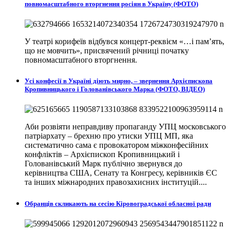
повномасштабного вторгнення росіян в Україну (ФОТО)
У театрі корифеїв відбувся концерт-реквієм «…і пам’ять,
що не мовчить», присвячений річниці початку
повномасштабного вторгнення.
Усі конфесії в Україні діють мирно, – звернення Архієпископа
Кропивницького і Голованівського Марка (ФОТО, ВІДЕО)
Аби розвіяти неправдиву пропаганду УПЦ московського
патріархату – брехню про утиски УПЦ МП, яка
систематично сама є провокатором міжконфесійних
конфліктів – Архієпископ Кропивницький і
Голованівський Марк публічно звернувся до
керівництва США, Сенату та Конгресу, керівників ЄС
та інших міжнародних правозахисних інституцій....
Обранців скликають на сесію Кіровоградської обласної ради