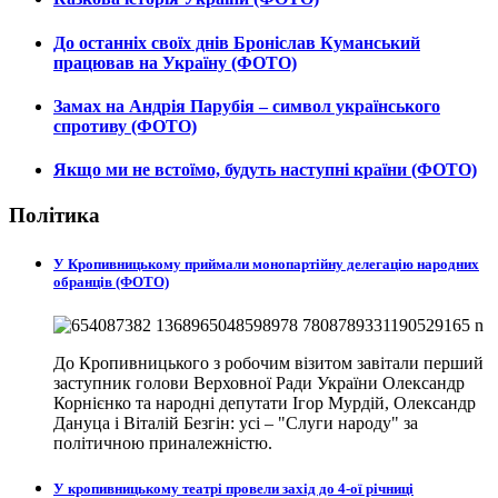
До останніх своїх днів Броніслав Куманський
працював на Україну (ФОТО)
Замах на Андрія Парубія – символ українського
спротиву (ФОТО)
Якщо ми не встоїмо, будуть наступні країни (ФОТО)
Політика
У Кропивницькому приймали монопартійну делегацію народних
обранців (ФОТО)
До Кропивницького з робочим візитом завітали перший
заступник голови Верховної Ради України Олександр
Корнієнко та народні депутати Ігор Мурдій, Олександр
Дануца і Віталій Безгін: усі – "Слуги народу" за
політичною приналежністю.
У кропивницькому театрі провели захід до 4-ої річниці