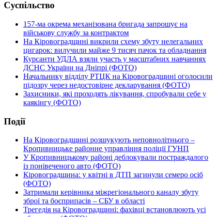
Суспільство
157-ма окрема механізована бригада запрошує на
військову службу за контрактом
На Кіровоградщині викрили схему збуту нелегальних
цигарок: вилучили майже 9 тисяч пачок та обладнання
Курсанти УДЛА взяли участь у масштабних навчаннях
ДСНС України на Дніпрі (ФОТО)
Начальнику відділу РТЦК на Кіровоградщині оголосили
підозру через недостовірне декларування (ФОТО)
Захисники, які проходять лікування, спробували себе у
каякінгу (ФОТО)
Події
На Кіровоградщині розшукують неповнолітнього –
Кропивницьке районне управління поліції ГУНП
У Кропивницькому районі деблокували постраждалого
із понівеченого авто (ФОТО)
Кіровоградщина: у квітні в ДТП загинули семеро осіб
(ФОТО)
Затримали керівника міжрегіонального каналу збуту
зброї та боєприпасів – СБУ в області
Трегедія на Кіровоградщині: фахівці встановлюють усі