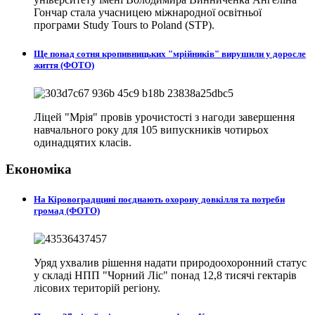
Гончар стала учасницею міжнародної освітньої
програми Study Tours to Poland (STP).
Ще понад сотня кропивницьких "мрійників" вирушили у доросле
життя (ФОТО)
Ліцей "Мрія" провів урочистості з нагоди завершення
навчального року для 105 випускників чотирьох
одинадцятих класів.
Економіка
На Кіровоградщині поєднають охорону довкілля та потреби
громад (ФОТО)
Уряд ухвалив рішення надати природоохоронний статус
у складі НПП "Чорний Ліс" понад 12,8 тисячі гектарів
лісових територій регіону.