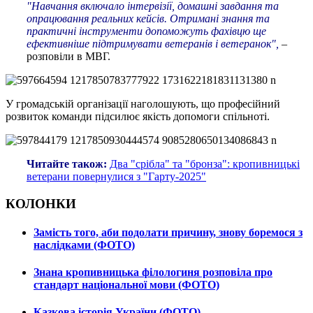
"Навчання включало інтервізії, домашні завдання та
опрацювання реальних кейсів. Отримані знання та
практичні інструменти допоможуть фахівцю ще
ефективніше підтримувати ветеранів і ветеранок",
–
розповіли в МВГ.
У громадській організації наголошують, що професійний
розвиток команди підсилює якість допомоги спільноті.
Читайте також:
Два "срібла" та "бронза": кропивницькі
ветерани повернулися з "Гарту-2025"
КОЛОНКИ
Замість того, аби подолати причину, знову боремося з
наслідками (ФОТО)
Знана кропивницька філологиня розповіла про
стандарт національної мови (ФОТО)
Казкова історія України (ФОТО)