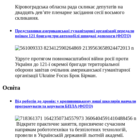
Кіровоградська обласна рада скликає депутатів на
двадцять дев’яте пленарне засідання сесії восьмого
скликання.
Представники американської гуманітарної організації передали
воїнам 121 бригади три автомобілі швидкої допомоги (ФОТО)
Удруге протягом повномасштабної війни росії проти
України до 121-ї окремої бригади територіальної
оборони завітав очільник американської гуманітарної
організації Ukraine Focus Брок Бірман.
Освіта
Від роботів до дронів: у кропивницькому виші школярів навчали
програмувати та керувати БПЛА (ФОТО)
Відкрите практичне заняття, присвячене сучасним
напрямам робототехніки та безпілотних технологій,
провели в
Українській державній льотній академії.