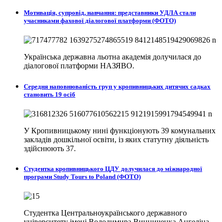
Мотивація, супровід, навчання: представники УДЛА стали
учасниками фахової діалогової платформи (ФОТО)
Українська державна льотна академія долучилася до
діалогової платформи НАЗЯВО.
Середня наповнюваність груп у кропивницьких дитячих садках
становить 19 осіб
У Кропивницькому нині функціонують 39 комунальних
закладів дошкільної освіти, із яких статутну діяльність
здійснюють 37.
Студентка кропивницького ЦДУ долучилася до міжнародної
програми Study Tours to Poland (ФОТО)
Студентка Центральноукраїнського державного
університету імені Володимира Винниченка Ангеліна