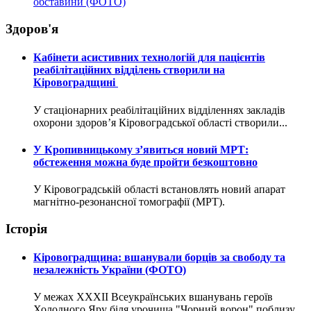
обставини (ФОТО)
Здоров'я
Кабінети асистивних технологій для пацієнтів
реабілітаційних відділень створили на
Кіровоградщині
У стаціонарних реабілітаційних відділеннях закладів
охорони здоров’я Кіровоградської області створили...
У Кропивницькому з’явиться новий МРТ:
обстеження можна буде пройти безкоштовно
У Кіровоградській області встановлять новий апарат
магнітно-резонансної томографії (МРТ).
Історія
Кіровоградщина: вшанували борців за свободу та
незалежність України (ФОТО)
У межах XXXII Всеукраїнських вшанувань героїв
Холодного Яру біля урочища "Чорний ворон" поблизу