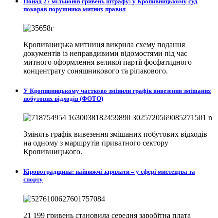
Понад 27 мільйонів гривень штрафу: у Кропивницькому суд
покарав порушника митних правил
Кропивницька митниця викрила схему подання
документів із неправдивими відомостями під час
митного оформлення великої партії фосфатидного
концентрату соняшникового та ріпакового.
У Кропивницькому частково змінили графік вивезення змішаних
побутових відходів (ФОТО)
Змінять графік вивезення змішаних побутових відходів
на одному з маршрутів приватного сектору
Кропивницького.
Кіровоградщина: найнижчі зарплати – у сфері мистецтва та
спорту
21 199 гривень становила середня заробітна плата