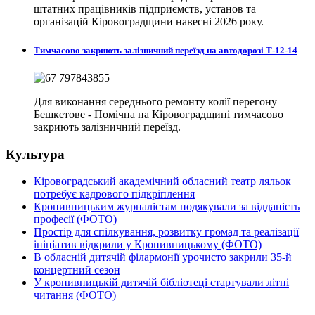
штатних працівників підприємств, установ та
організацій Кіровоградщини навесні 2026 року.
Тимчасово закриють залізничний переїзд на автодорозі Т-12-14
Для виконання середнього ремонту колії перегону
Бешкетове - Помічна на Кіровоградщині тимчасово
закриють залізничний переїзд.
Культура
Кіровоградський академічний обласний театр ляльок
потребує кадрового підкріплення
Кропивницьким журналістам подякували за відданість
професії (ФОТО)
Простір для спілкування, розвитку громад та реалізації
ініціатив відкрили у Кропивницькому (ФОТО)
В обласній дитячій філармонії урочисто закрили 35-й
концертний сезон
У кропивницькій дитячій бібліотеці стартували літні
читання (ФОТО)