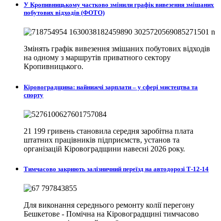
У Кропивницькому частково змінили графік вивезення змішаних
побутових відходів (ФОТО)
Змінять графік вивезення змішаних побутових відходів
на одному з маршрутів приватного сектору
Кропивницького.
Кіровоградщина: найнижчі зарплати – у сфері мистецтва та
спорту
21 199 гривень становила середня заробітна плата
штатних працівників підприємств, установ та
організацій Кіровоградщини навесні 2026 року.
Тимчасово закриють залізничний переїзд на автодорозі Т-12-14
Для виконання середнього ремонту колії перегону
Бешкетове - Помічна на Кіровоградщині тимчасово