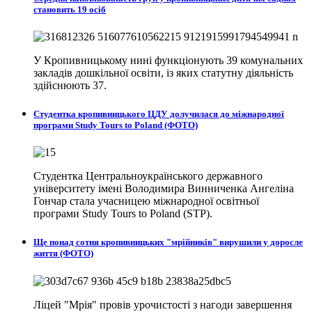
становить 19 осіб
У Кропивницькому нині функціонують 39 комунальних
закладів дошкільної освіти, із яких статутну діяльність
здійснюють 37.
Студентка кропивницького ЦДУ долучилася до міжнародної
програми Study Tours to Poland (ФОТО)
Студентка Центральноукраїнського державного
університету імені Володимира Винниченка Ангеліна
Гончар стала учасницею міжнародної освітньої
програми Study Tours to Poland (STP).
Ще понад сотня кропивницьких "мрійників" вирушили у доросле
життя (ФОТО)
Ліцей "Мрія" провів урочистості з нагоди завершення