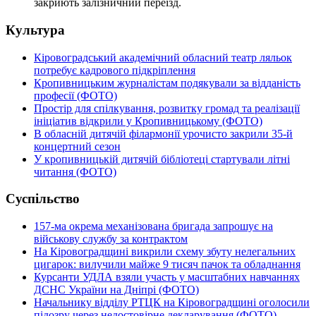
закриють залізничний переїзд.
Культура
Кіровоградський академічний обласний театр ляльок
потребує кадрового підкріплення
Кропивницьким журналістам подякували за відданість
професії (ФОТО)
Простір для спілкування, розвитку громад та реалізації
ініціатив відкрили у Кропивницькому (ФОТО)
В обласній дитячій філармонії урочисто закрили 35-й
концертний сезон
У кропивницькій дитячій бібліотеці стартували літні
читання (ФОТО)
Суспільство
157-ма окрема механізована бригада запрошує на
військову службу за контрактом
На Кіровоградщині викрили схему збуту нелегальних
цигарок: вилучили майже 9 тисяч пачок та обладнання
Курсанти УДЛА взяли участь у масштабних навчаннях
ДСНС України на Дніпрі (ФОТО)
Начальнику відділу РТЦК на Кіровоградщині оголосили
підозру через недостовірне декларування (ФОТО)