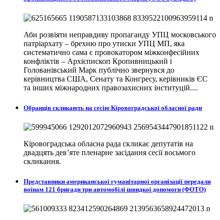
Аби розвіяти неправдиву пропаганду УПЦ московського
патріархату – брехню про утиски УПЦ МП, яка
систематично сама є провокатором міжконфесійних
конфліктів – Архієпископ Кропивницький і
Голованівський Марк публічно звернувся до
керівництва США, Сенату та Конгресу, керівників ЄС
та інших міжнародних правозахисних інституцій....
Обранців скликають на сесію Кіровоградської обласної ради
Кіровоградська обласна рада скликає депутатів на
двадцять дев’яте пленарне засідання сесії восьмого
скликання.
Представники американської гуманітарної організації передали
воїнам 121 бригади три автомобілі швидкої допомоги (ФОТО)