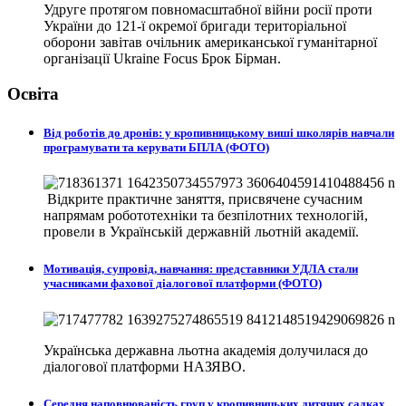
Удруге протягом повномасштабної війни росії проти
України до 121-ї окремої бригади територіальної
оборони завітав очільник американської гуманітарної
організації Ukraine Focus Брок Бірман.
Освіта
Від роботів до дронів: у кропивницькому виші школярів навчали
програмувати та керувати БПЛА (ФОТО)
Відкрите практичне заняття, присвячене сучасним
напрямам робототехніки та безпілотних технологій,
провели в
Українській державній льотній академії.
Мотивація, супровід, навчання: представники УДЛА стали
учасниками фахової діалогової платформи (ФОТО)
Українська державна льотна академія долучилася до
діалогової платформи НАЗЯВО.
Середня наповнюваність груп у кропивницьких дитячих садках