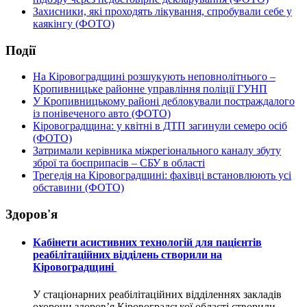
Захисники, які проходять лікування, спробували себе у
каякінгу (ФОТО)
Події
На Кіровоградщині розшукують неповнолітнього –
Кропивницьке районне управління поліції ГУНП
У Кропивницькому районі деблокували постраждалого
із понівеченого авто (ФОТО)
Кіровоградщина: у квітні в ДТП загинули семеро осіб
(ФОТО)
Затримали керівника міжрегіонального каналу збуту
зброї та боєприпасів – СБУ в області
Трегедія на Кіровоградщині: фахівці встановлюють усі
обставини (ФОТО)
Здоров'я
Кабінети асистивних технологій для пацієнтів
реабілітаційних відділень створили на
Кіровоградщині
У стаціонарних реабілітаційних відділеннях закладів
охорони здоров’я Кіровоградської області створили...