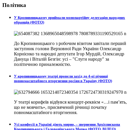
Політика
У Кропивницькому приймали монопартійну делегацію народних
обранців (ФОТО)
До Кропивницького з робочим візитом завітали перший
заступник голови Верховної Ради України Олександр
Корнієнко та народні депутати Ігор Мурдій, Олександр
Дануца і Віталій Безгін: усі – "Слуги народу" за
політичною приналежністю.
У кропивницькому театрі провели захід до 4-ої річниці
повномасштабного вторгнення росіян в Україну (ФОТО)
У театрі корифеїв відбувся концерт-реквієм «…і пам’ять,
що не мовчить», присвячений річниці початку
повномасштабного вторгнення.
Усі конфесії в Україні діють мирно, – звернення Архієпископа
Кропивницького і Голованівського Марка (ФОТО, ВІДЕО)