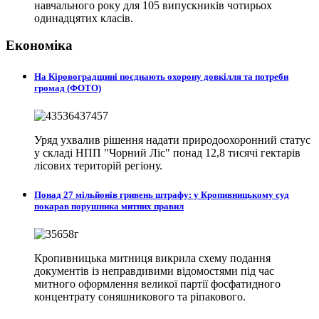
навчального року для 105 випускників чотирьох
одинадцятих класів.
Економіка
На Кіровоградщині поєднають охорону довкілля та потреби
громад (ФОТО)
Уряд ухвалив рішення надати природоохоронний статус
у складі НПП "Чорний Ліс" понад 12,8 тисячі гектарів
лісових територій регіону.
Понад 27 мільйонів гривень штрафу: у Кропивницькому суд
покарав порушника митних правил
Кропивницька митниця викрила схему подання
документів із неправдивими відомостями під час
митного оформлення великої партії фосфатидного
концентрату соняшникового та ріпакового.