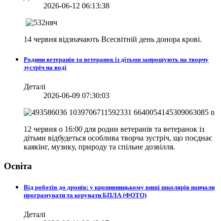
2026-06-12 06:13:38
14 червня відзначають Всесвітній день донора крові.
Родини ветеранів та ветеранок із дітьми запрошують на творчу
зустріч на воді
Деталі
2026-06-09 07:30:03
12 червня о 16:00 для родин ветеранів та ветеранок із
дітьми відбудеться особлива творча зустріч, що поєднає
каякінг, музику, природу та спільне дозвілля.
Освіта
Від роботів до дронів: у кропивницькому виші школярів навчали
програмувати та керувати БПЛА (ФОТО)
Деталі