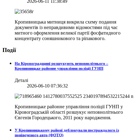
2026-06-11 11:38:49
Кропивницька митниця викрила схему подання
документів із неправдивими відомостями під час
митного оформлення великої партії фосфатидного
концентрату соняшникового та ріпакового.
Події
На Кіровоградщині розшукують неповнолітнього –
Кропивницьке районне управління поліції ГУНП
Деталі
2026-06-10 07:36:32
Кропивницьке районне управління поліції ГУНП у
Кіровоградській області розшукує неповнолітнього
Євгенія Городецького, 2011 року народження.
У Кропивницькому районі деблокували постраждалого із
понівеченого авто (ФОТО)