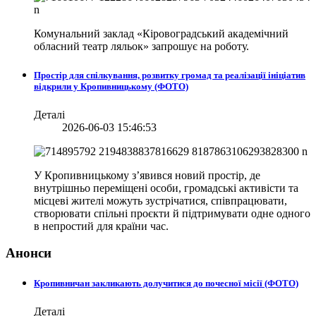
Комунальний заклад «Кіровоградський академічний
обласний театр ляльок» запрошує на роботу.
Простір для спілкування, розвитку громад та реалізації ініціатив
відкрили у Кропивницькому (ФОТО)
Деталі
2026-06-03 15:46:53
У Кропивницькому з’явився новий простір, де
внутрішньо переміщені особи, громадські активісти та
місцеві жителі можуть зустрічатися, співпрацювати,
створювати спільні проєкти й підтримувати одне одного
в непростий для країни час.
Анонси
Кропивничан закликають долучитися до почесної місії (ФОТО)
Деталі