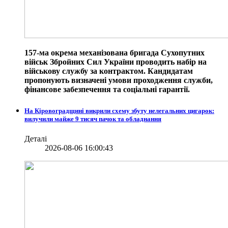
157-ма окрема механізована бригада Сухопутних
військ Збройних Сил України проводить набір на
військову службу за контрактом. Кандидатам
пропонують визначені умови проходження служби,
фінансове забезпечення та соціальні гарантії.
На Кіровоградщині викрили схему збуту нелегальних цигарок:
вилучили майже 9 тисяч пачок та обладнання
Деталі
2026-08-06 16:00:43