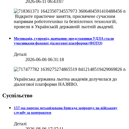
2026-06-11 06:43:07
Відкрите практичне заняття, присвячене сучасним
напрямам робототехніки та безпілотних технологій,
провели в
Українській державній льотній академії.
Мотивація, супровід, навчання: представники УДЛА стали
учасниками фахової діалогової платформи (ФОТО)
Деталі
2026-06-06 06:31:18
Українська державна льотна академія долучилася до
діалогової платформи НАЗЯВО.
Суспільство
157-ма окрема механізована бригада запрошує на військову
службу за контрактом
Деталі
2026-08-06 17:37:11