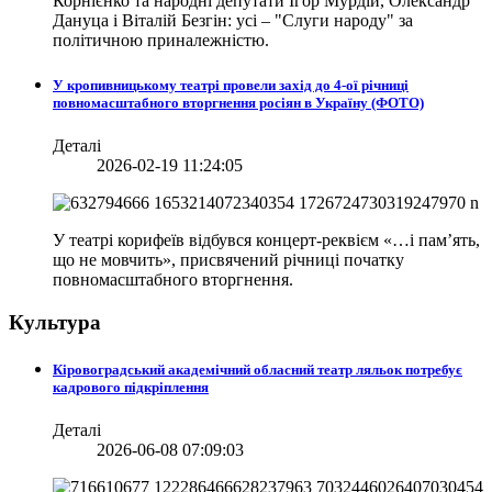
Корнієнко та народні депутати Ігор Мурдій, Олександр
Дануца і Віталій Безгін: усі – "Слуги народу" за
політичною приналежністю.
У кропивницькому театрі провели захід до 4-ої річниці
повномасштабного вторгнення росіян в Україну (ФОТО)
Деталі
2026-02-19 11:24:05
У театрі корифеїв відбувся концерт-реквієм «…і пам’ять,
що не мовчить», присвячений річниці початку
повномасштабного вторгнення.
Культура
Кіровоградський академічний обласний театр ляльок потребує
кадрового підкріплення
Деталі
2026-06-08 07:09:03