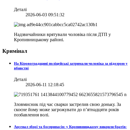
Деталі
2026-06-03 09:51:32
Надзвичайники врятували чоловіка після ДТП у
Кропивницькому районі.
Кримінал
На Кіровоградщині поліцейські затримали чоловіка за підозрою у
вбивстві
Деталі
2026-06-11 12:18:45
Зловмисник під час сварки застрелив свою доньку. За
скоєне йому може загрожувати до п’ятнадцяти років
позбавлення волі.
Арсенал зброї та боєприпасів: у Кропивницькому викрили братів-