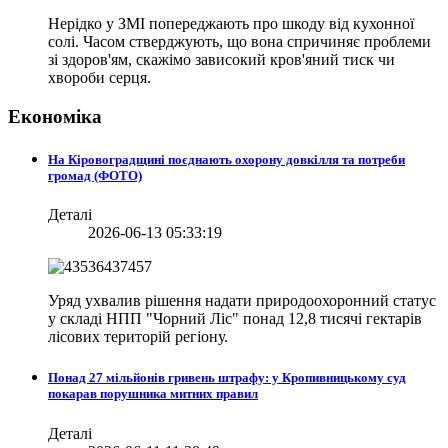
Нерідко у ЗМІ попереджають про шкоду від кухонної
солі. Часом стверджують, що вона спричиняє проблеми
зі здоров'ям, скажімо зависокий кров'яний тиск чи
хвороби серця.
Економіка
На Кіровоградщині поєднають охорону довкілля та потреби
громад (ФОТО)
Деталі
2026-06-13 05:33:19
Уряд ухвалив рішення надати природоохоронний статус
у складі НПП "Чорний Ліс" понад 12,8 тисячі гектарів
лісових територій регіону.
Понад 27 мільйонів гривень штрафу: у Кропивницькому суд
покарав порушника митних правил
Деталі