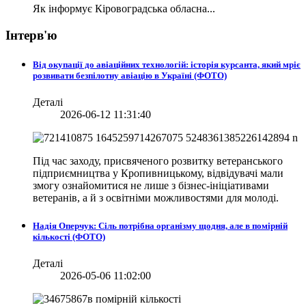
Як інформує Кіровоградська обласна...
Інтерв'ю
Від окупації до авіаційних технологій: історія курсанта, який мріє
розвивати безпілотну авіацію в Україні (ФОТО)
Деталі
2026-06-12 11:31:40
Під час заходу, присвяченого розвитку ветеранського
підприємництва у Кропивницькому, відвідувачі мали
змогу ознайомитися не лише з бізнес-ініціативами
ветеранів, а й з освітніми можливостями для молоді.
Надія Оперчук: Сіль потрібна організму щодня, але в помірній
кількості (ФОТО)
Деталі
2026-05-06 11:02:00