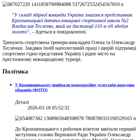
"У складі збірної команди України змагався представник
Кропивницької дитячо-юнацької спортивної школи №2
Владислав Тесленко, який на дистанції 110 м з/б здобув
золото",
– йдеться в повідомленні.
Тренують спортсмена тренери-викладачі Олена та Олександр
Тесленки. Завдяки їхній наполегливій праці і щирій підтримці
спортсмен гідно представив Україну і рідне місто на
престижному міжнародному турнірі.
Політика
У Кропивницькому приймали монопартійну делегацію народних
обранців (ФОТО)
Деталі
2026-03-18 05:52:32
До Кропивницького з робочим візитом завітали перший
заступник голови Верховної Ради України Олександр