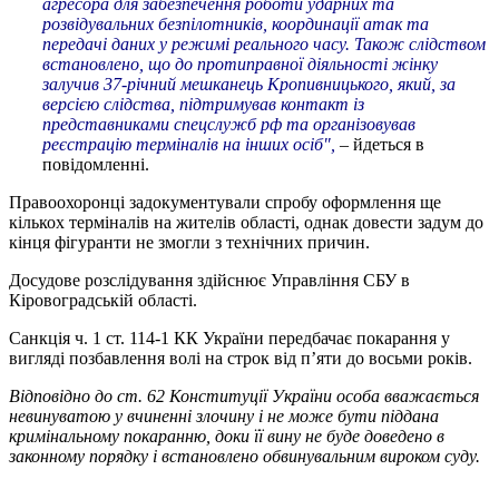
агресора для забезпечення роботи ударних та
розвідувальних безпілотників, координації атак та
передачі даних у режимі реального часу. Також слідством
встановлено, що до протиправної діяльності жінку
залучив 37-річний мешканець Кропивницького, який, за
версією слідства, підтримував контакт із
представниками спецслужб рф та організовував
реєстрацію терміналів на інших осіб",
– йдеться в
повідомленні.
Правоохоронці задокументували спробу оформлення ще
кількох терміналів на жителів області, однак довести задум до
кінця фігуранти не змогли з технічних причин.
Досудове розслідування здійснює Управління СБУ в
Кіровоградській області.
Санкція ч. 1 ст. 114-1 КК України передбачає покарання у
вигляді позбавлення волі на строк від п’яти до восьми років.
Відповідно до ст. 62 Конституції України особа вважається
невинуватою у вчиненні злочину і не може бути піддана
кримінальному покаранню, доки її вину не буде доведено в
законному порядку і встановлено обвинувальним вироком суду.