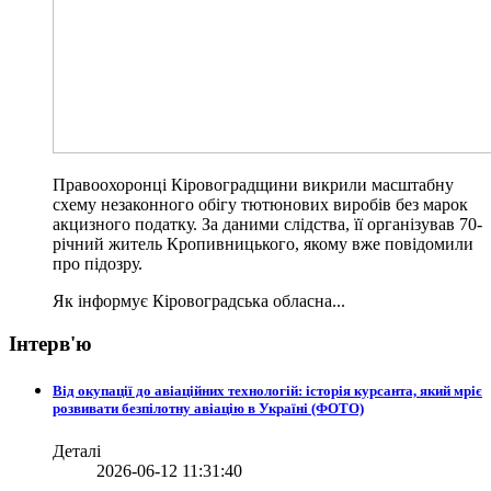
Правоохоронці Кіровоградщини викрили масштабну
схему незаконного обігу тютюнових виробів без марок
акцизного податку. За даними слідства, її організував 70-
річний житель Кропивницького, якому вже повідомили
про підозру.
Як інформує Кіровоградська обласна...
Інтерв'ю
Від окупації до авіаційних технологій: історія курсанта, який мріє
розвивати безпілотну авіацію в Україні (ФОТО)
Деталі
2026-06-12 11:31:40