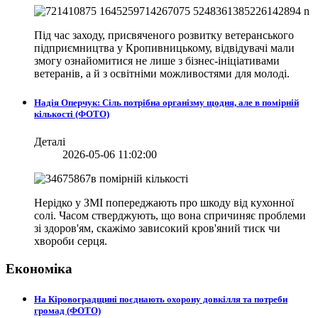
Під час заходу, присвяченого розвитку ветеранського
підприємництва у Кропивницькому, відвідувачі мали
змогу ознайомитися не лише з бізнес-ініціативами
ветеранів, а й з освітніми можливостями для молоді.
Надія Оперчук: Сіль потрібна організму щодня, але в помірній
кількості (ФОТО)
Деталі
2026-05-06 11:02:00
Нерідко у ЗМІ попереджають про шкоду від кухонної
солі. Часом стверджують, що вона спричиняє проблеми
зі здоров'ям, скажімо зависокий кров'яний тиск чи
хвороби серця.
Економіка
На Кіровоградщині поєднають охорону довкілля та потреби
громад (ФОТО)