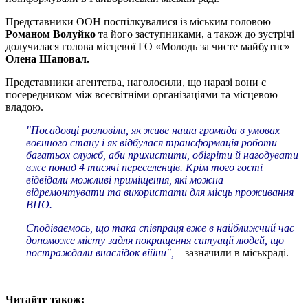
Представники ООН поспілкувалися із міським головою
Романом Волуйко
та його заступниками, а також до зустрічі
долучилася голова місцевої ГО «Молодь за чисте майбутнє»
Олена Шаповал.
Представники агентства, наголосили, що наразі вони є
посередником між всесвітніми організаціями та місцевою
владою.
"Посадовці розповіли, як живе наша громада в умовах
воєнного стану і як відбулася трансформація роботи
багатьох служб, аби прихистити, обігріти й нагодувати
вже понад 4 тисячі переселенців. Крім того гості
відвідали можливі приміщення, які можна
відремонтувати та використати для місць проживання
ВПО.
Сподіваємось, що така співпраця вже в найближчий час
допоможе місту задля покращення ситуації людей, що
постраждали внаслідок війни",
– зазначили в міськраді.
Читайте також: