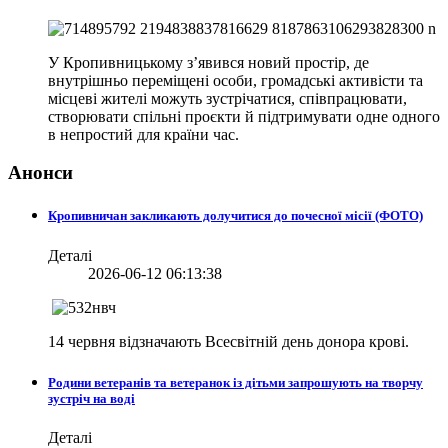
У Кропивницькому з’явився новий простір, де
внутрішньо переміщені особи, громадські активісти та
місцеві жителі можуть зустрічатися, співпрацювати,
створювати спільні проєкти й підтримувати одне одного
в непростий для країни час.
Анонси
Кропивничан закликають долучитися до почесної місії (ФОТО)
Деталі
2026-06-12 06:13:38
14 червня відзначають Всесвітній день донора крові.
Родини ветеранів та ветеранок із дітьми запрошують на творчу
зустріч на воді
Деталі