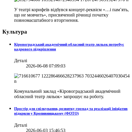
У театрі корифеїв відбувся концерт-реквієм «…і пам’ять,
що не мовчить», присвячений річниці початку
повномасштабного вторгнення.
Культура
Кіровоградський академічний обласний театр ляльок потребує
кадрового підкріплення
Деталі
2026-06-08 07:09:03
Комунальний заклад «Кіровоградський академічний
обласний театр ляльок» запрошує на роботу.
Простір для спілкування, розвитку громад та реалізації ініціатив
відкрили у Кропивницькому (ФОТО)
Деталі
2026-06-03 15:46:53