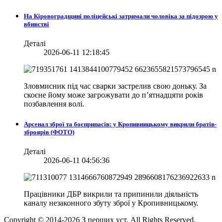
На Кіровоградщині поліцейські затримали чоловіка за підозрою у
вбивстві
Деталі
2026-06-11 12:18:45
Зловмисник під час сварки застрелив свою доньку. За
скоєне йому може загрожувати до п’ятнадцяти років
позбавлення волі.
Арсенал зброї та боєприпасів: у Кропивницькому викрили братів-
зброярів (ФОТО)
Деталі
2026-06-11 04:56:36
Працівники ДБР викрили та припинили діяльність
каналу незаконного збуту зброї у Кропивницькому.
Copyright © 2014-
2026
З перших уст. All Rights Reserved.