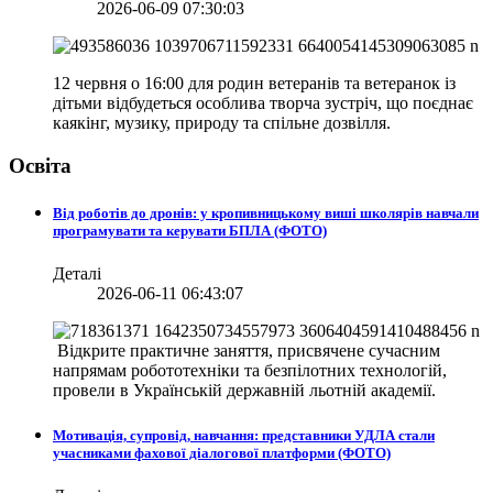
2026-06-09 07:30:03
12 червня о 16:00 для родин ветеранів та ветеранок із
дітьми відбудеться особлива творча зустріч, що поєднає
каякінг, музику, природу та спільне дозвілля.
Освіта
Від роботів до дронів: у кропивницькому виші школярів навчали
програмувати та керувати БПЛА (ФОТО)
Деталі
2026-06-11 06:43:07
Відкрите практичне заняття, присвячене сучасним
напрямам робототехніки та безпілотних технологій,
провели в
Українській державній льотній академії.
Мотивація, супровід, навчання: представники УДЛА стали
учасниками фахової діалогової платформи (ФОТО)