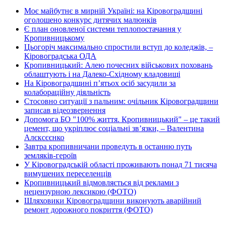
Моє майбутнє в мирній Україні: на Кіровоградщині
оголошено конкурс дитячих малюнків
Є план оновленої системи теплопостачання у
Кропивницькому
Цьогоріч максимально спростили вступ до коледжів, –
Кіровоградська ОДА
Кропивницький: Алею почесних військових поховань
облаштують і на Далеко-Східному кладовищі
На Кіровоградщині п’ятьох осіб засудили за
колабораційну діяльність
Стосовно ситуації з пальним: очільник Кіровоградщини
записав відеозвернення
Допомога БО "100% життя. Кропивницький" – це такий
цемент, що укріплює соціальні зв’язки, – Валентина
Алєксєєнко
Завтра кропивничани проведуть в останню путь
земляків-героїв
У Кіровоградській області проживають понад 71 тисяча
вимушених переселенців
Кропивницький відмовляється від реклами з
нецензурною лексикою (ФОТО)
Шляховики Кіровоградщини виконують аварійний
ремонт дорожного покриття (ФОТО)