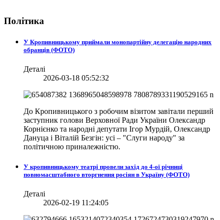
Політика
У Кропивницькому приймали монопартійну делегацію народних
обранців (ФОТО)
Деталі
2026-03-18 05:52:32
До Кропивницького з робочим візитом завітали перший
заступник голови Верховної Ради України Олександр
Корнієнко та народні депутати Ігор Мурдій, Олександр
Дануца і Віталій Безгін: усі – "Слуги народу" за
політичною приналежністю.
У кропивницькому театрі провели захід до 4-ої річниці
повномасштабного вторгнення росіян в Україну (ФОТО)
Деталі
2026-02-19 11:24:05