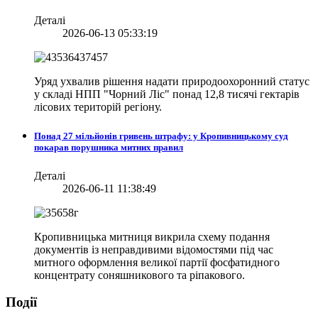
Деталі
2026-06-13 05:33:19
Уряд ухвалив рішення надати природоохоронний статус
у складі НПП "Чорний Ліс" понад 12,8 тисячі гектарів
лісових територій регіону.
Понад 27 мільйонів гривень штрафу: у Кропивницькому суд
покарав порушника митних правил
Деталі
2026-06-11 11:38:49
Кропивницька митниця викрила схему подання
документів із неправдивими відомостями під час
митного оформлення великої партії фосфатидного
концентрату соняшникового та ріпакового.
Події