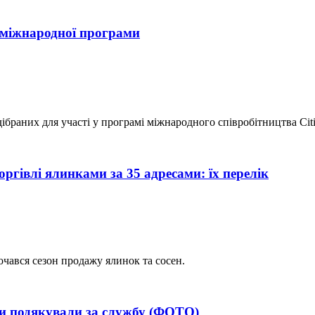
 міжнародної програми
браних для участі у програмі міжнародного співробітництва Citie
ргівлі ялинками за 35 адресами: їх перелік
чався сезон продажу ялинок та сосен.
ни подякували за службу (ФОТО)