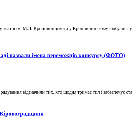
театрі ім. М.Л. Кропивницького у Кропивницькому відбулися ур
раді назвали імена переможців конкурсу (ФОТО)
ядування відзначили тих, хто щодня тримає тил і забезпечує ста
и Кіровоградщини