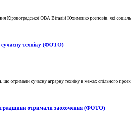
ня Кіровоградської ОВА Віталій Юхименко розповів, які соціаль
 сучасну техніку (ФОТО)
и, що отримали сучасну аграрну техніку в межах спільного проєкт
овоградщини отримали заохочення (ФОТО)