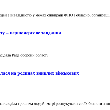
ей з інвалідністю у межах співпраці ФПО і обласної організації
ту – першочергове завдання
ідала Рада оборони області.
лася на родинах зниклих військових
 заволоділа грошима людей, котрі розшукували своїх безвісти зн