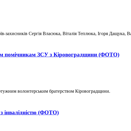
їв-захисників Сергія Власюка, Віталія Теплюка, Ігоря Дащука, В
им помічникам ЗСУ з Кіровоградщини (ФОТО)
потужним волонтерським братерством Кіровоградщини.
 з інвалідністю (ФОТО)