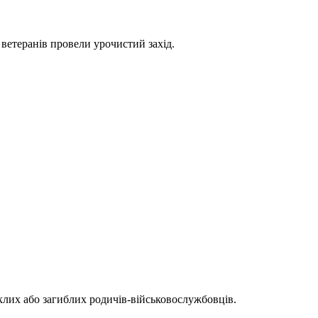
 ветеранів провели урочистий захід.
иклих або загиблих родичів-військовослужбовців.