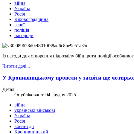
війна
Україна
Росія
Кіровоградщина
герої
поліція
нагороди
Із нагоди дня створення підрозділу бійці роти поліції особли
Читати далі...
У Кропивницькому провели у засвіти ще чотирьо
Деталі
Опубліковано: 04 грудня 2025
війна
українські військові
Україна
Росія
воєнні дії
Кропивницький