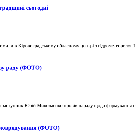
оградщині сьогодні
домили в Кіровоградському обласному центрі з гідрометеорології
ву раду (ФОТО)
 заступник Юрій Миколаєнко провів нараду щодо формування на
амоврядування (ФОТО)