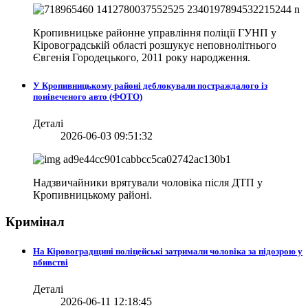
Кропивницьке районне управління поліції ГУНП у
Кіровоградській області розшукує неповнолітнього
Євгенія Городецького, 2011 року народження.
У Кропивницькому районі деблокували постраждалого із
понівеченого авто (ФОТО)
Деталі
2026-06-03 09:51:32
Надзвичайники врятували чоловіка після ДТП у
Кропивницькому районі.
Кримінал
На Кіровоградщині поліцейські затримали чоловіка за підозрою у
вбивстві
Деталі
2026-06-11 12:18:45