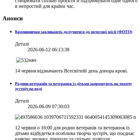
створювати спільні проєкти й підтримувати одне одного
в непростий для країни час.
Анонси
Кропивничан закликають долучитися до почесної місії (ФОТО)
Деталі
2026-06-12 06:13:38
14 червня відзначають Всесвітній день донора крові.
Родини ветеранів та ветеранок із дітьми запрошують на творчу
зустріч на воді
Деталі
2026-06-09 07:30:03
12 червня о 16:00 для родин ветеранів та ветеранок із
дітьми відбудеться особлива творча зустріч, що поєднає
каякінг, музику, природу та спільне дозвілля.