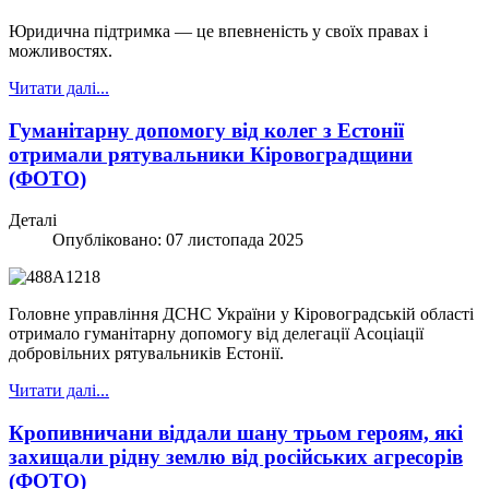
Юридична підтримка — це впевненість у своїх правах і
можливостях.
Читати далі...
Гуманітарну допомогу від колег з Естонії
отримали рятувальники Кіровоградщини
(ФОТО)
Деталі
Опубліковано: 07 листопада 2025
Головне управління ДСНС України у Кіровоградській області
отримало гуманітарну допомогу від делегації Асоціації
добровільних рятувальників Естонії.
Читати далі...
Кропивничани віддали шану трьом героям, які
захищали рідну землю від російських агресорів
(ФОТО)