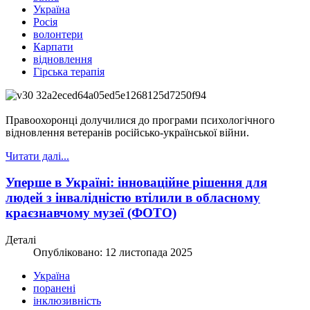
Україна
Росія
волонтери
Карпати
відновлення
Гірська терапія
Правоохоронці долучилися до програми психологічного
відновлення ветеранів російсько-української війни.
Читати далі...
Уперше в Україні: інноваційне рішення для
людей з інвалідністю втілили в обласному
краєзнавчому музеї (ФОТО)
Деталі
Опубліковано: 12 листопада 2025
Україна
поранені
інклюзивність