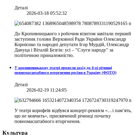
Деталі
2026-03-18 05:52:32
До Кропивницького з робочим візитом завітали перший
заступник голови Верховної Ради України Олександр
Корнієнко та народні депутати Ігор Мурдій, Олександр
Дануца і Віталій Безгін: усі – "Слуги народу" за
політичною приналежністю.
У кропивницькому театрі провели захід до 4-ої річниці
повномасштабного вторгнення росіян в Україну (ФОТО)
Деталі
2026-02-19 11:24:05
У театрі корифеїв відбувся концерт-реквієм «…і пам’ять,
що не мовчить», присвячений річниці початку
повномасштабного вторгнення.
Культура