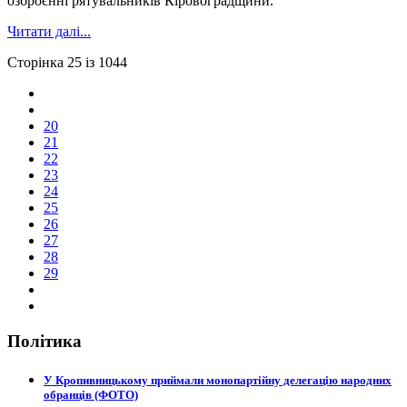
озброєнні рятувальників Кіровоградщини.
Читати далі...
Сторінка 25 із 1044
20
21
22
23
24
25
26
27
28
29
Політика
У Кропивницькому приймали монопартійну делегацію народних
обранців (ФОТО)