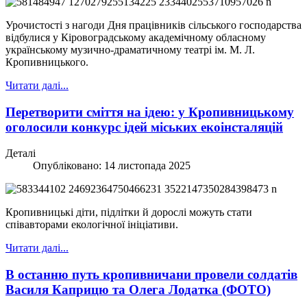
Урочистості з нагоди Дня працівників сільського господарства
відбулися у Кіровоградському академічному обласному
українському музично-драматичному театрі ім. М. Л.
Кропивницького.
Читати далі...
Перетворити сміття на ідею: у Кропивницькому
оголосили конкурс ідей міських екоінсталяцій
Деталі
Опубліковано: 14 листопада 2025
Кропивницькі діти, підлітки й дорослі можуть стати
співавторами екологічної ініціативи.
Читати далі...
В останню путь кропивничани провели солдатів
Василя Каприцю та Олега Лодатка (ФОТО)