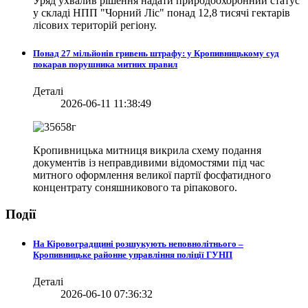
Уряд ухвалив рішення надати природоохоронний статус
у складі НПП "Чорний Ліс" понад 12,8 тисячі гектарів
лісових територій регіону.
Понад 27 мільйонів гривень штрафу: у Кропивницькому суд
покарав порушника митних правил
Деталі
2026-06-11 11:38:49
Кропивницька митниця викрила схему подання
документів із неправдивими відомостями під час
митного оформлення великої партії фосфатидного
концентрату соняшникового та ріпакового.
Події
На Кіровоградщині розшукують неповнолітнього –
Кропивницьке районне управління поліції ГУНП
Деталі
2026-06-10 07:36:32