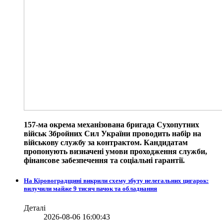
157-ма окрема механізована бригада Сухопутних
військ Збройних Сил України проводить набір на
військову службу за контрактом. Кандидатам
пропонують визначені умови проходження служби,
фінансове забезпечення та соціальні гарантії.
На Кіровоградщині викрили схему збуту нелегальних цигарок:
вилучили майже 9 тисяч пачок та обладнання
Деталі
2026-08-06 16:00:43