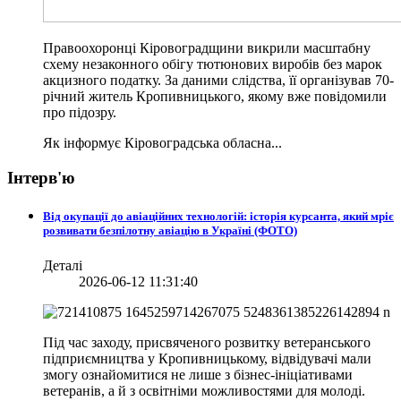
Правоохоронці Кіровоградщини викрили масштабну
схему незаконного обігу тютюнових виробів без марок
акцизного податку. За даними слідства, її організував 70-
річний житель Кропивницького, якому вже повідомили
про підозру.
Як інформує Кіровоградська обласна...
Інтерв'ю
Від окупації до авіаційних технологій: історія курсанта, який мріє
розвивати безпілотну авіацію в Україні (ФОТО)
Деталі
2026-06-12 11:31:40
Під час заходу, присвяченого розвитку ветеранського
підприємництва у Кропивницькому, відвідувачі мали
змогу ознайомитися не лише з бізнес-ініціативами
ветеранів, а й з освітніми можливостями для молоді.