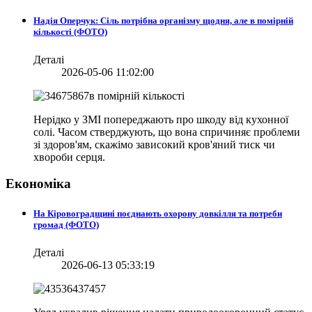
Надія Оперчук: Сіль потрібна організму щодня, але в помірній
кількості (ФОТО)
Деталі
2026-05-06 11:02:00
Нерідко у ЗМІ попереджають про шкоду від кухонної
солі. Часом стверджують, що вона спричиняє проблеми
зі здоров'ям, скажімо зависокий кров'яний тиск чи
хвороби серця.
Економіка
На Кіровоградщині поєднають охорону довкілля та потреби
громад (ФОТО)
Деталі
2026-06-13 05:33:19