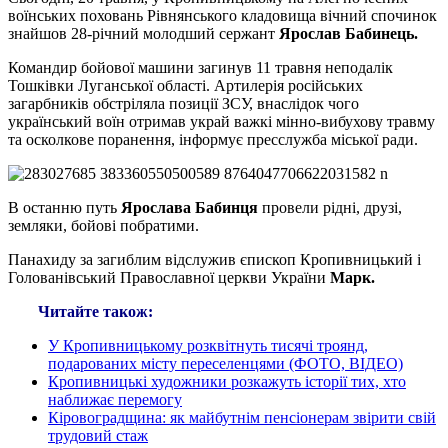
воїнських поховань Рівнянського кладовища вічний спочинок
знайшов 28-річний молодший сержант
Ярослав Бабинець.
Командир бойової машини загинув 11 травня неподалік
Тошківки Луганської області. Артилерія російських
загарбників обстріляла позиції ЗСУ, внаслідок чого
український воїн отримав украй важкі мінно-вибухову травму
та осколкове поранення, інформує пресслужба міської ради.
В останню путь
Ярослава Бабинця
провели рідні, друзі,
земляки, бойові побратими.
Панахиду за загиблим відслужив єпископ Кропивницький і
Голованівський Православної церкви України
Марк.
Читайте також:
У Кропивницькому розквітнуть тисячі троянд,
подарованих місту переселенцями (ФОТО, ВІДЕО)
Кропивницькі художники розкажуть історії тих, хто
наближає перемогу
Кіровоградщина: як майбутнім пенсіонерам звірити свій
трудовий стаж