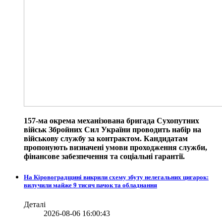
157-ма окрема механізована бригада Сухопутних
військ Збройних Сил України проводить набір на
військову службу за контрактом. Кандидатам
пропонують визначені умови проходження служби,
фінансове забезпечення та соціальні гарантії.
На Кіровоградщині викрили схему збуту нелегальних цигарок:
вилучили майже 9 тисяч пачок та обладнання
Деталі
2026-08-06 16:00:43