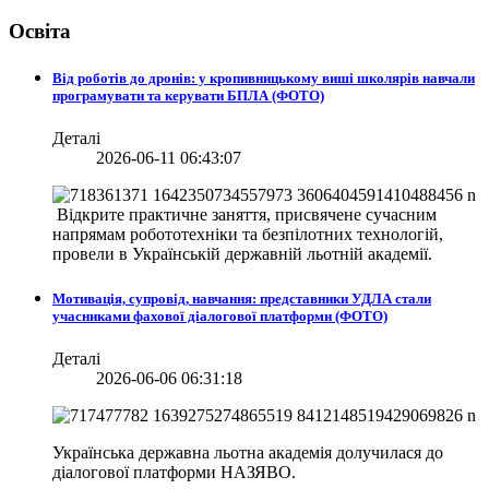
Освіта
Від роботів до дронів: у кропивницькому виші школярів навчали
програмувати та керувати БПЛА (ФОТО)
Деталі
2026-06-11 06:43:07
Відкрите практичне заняття, присвячене сучасним
напрямам робототехніки та безпілотних технологій,
провели в
Українській державній льотній академії.
Мотивація, супровід, навчання: представники УДЛА стали
учасниками фахової діалогової платформи (ФОТО)
Деталі
2026-06-06 06:31:18
Українська державна льотна академія долучилася до
діалогової платформи НАЗЯВО.