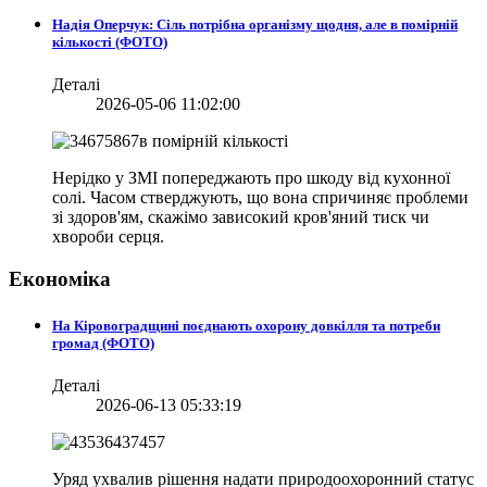
Надія Оперчук: Сіль потрібна організму щодня, але в помірній
кількості (ФОТО)
Деталі
2026-05-06 11:02:00
Нерідко у ЗМІ попереджають про шкоду від кухонної
солі. Часом стверджують, що вона спричиняє проблеми
зі здоров'ям, скажімо зависокий кров'яний тиск чи
хвороби серця.
Економіка
На Кіровоградщині поєднають охорону довкілля та потреби
громад (ФОТО)
Деталі
2026-06-13 05:33:19
Уряд ухвалив рішення надати природоохоронний статус