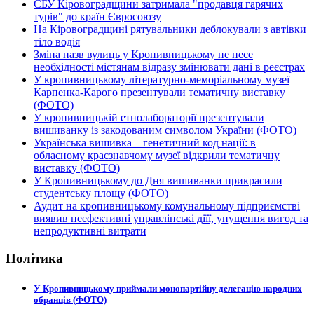
СБУ Кіровоградщини затримала "продавця гарячих
турів" до країн Євросоюзу
На Кіровоградщині рятувальники деблокували з автівки
тіло водія
Зміна назв вулиць у Кропивницькому не несе
необхідності містянам відразу змінювати дані в реєстрах
У кропивницькому літературно-меморіальному музеї
Карпенка-Карого презентували тематичну виставку
(ФОТО)
У кропивницькій етнолабораторії презентували
вишиванку із закодованим символом України (ФОТО)
Українська вишивка – генетичний код нації: в
обласному краєзнавчому музеї відкрили тематичну
виставку (ФОТО)
У Кропивницькому до Дня вишиванки прикрасили
студентську площу (ФОТО)
Аудит на кропивницькому комунальному підприємстві
виявив неефективні управлінські діїї, упущення вигод та
непродуктивні витрати
Політика
У Кропивницькому приймали монопартійну делегацію народних
обранців (ФОТО)