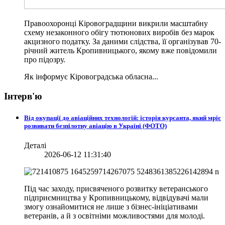
Правоохоронці Кіровоградщини викрили масштабну
схему незаконного обігу тютюнових виробів без марок
акцизного податку. За даними слідства, її організував 70-
річний житель Кропивницького, якому вже повідомили
про підозру.
Як інформує Кіровоградська обласна...
Інтерв'ю
Від окупації до авіаційних технологій: історія курсанта, який мріє
розвивати безпілотну авіацію в Україні (ФОТО)
Деталі
2026-06-12 11:31:40
Під час заходу, присвяченого розвитку ветеранського
підприємництва у Кропивницькому, відвідувачі мали
змогу ознайомитися не лише з бізнес-ініціативами
ветеранів, а й з освітніми можливостями для молоді.