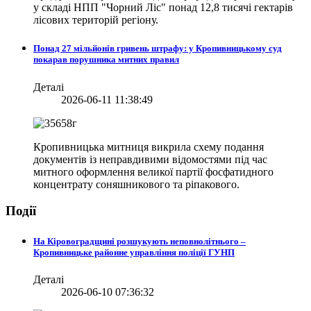
у складі НПП "Чорний Ліс" понад 12,8 тисячі гектарів
лісових територій регіону.
Понад 27 мільйонів гривень штрафу: у Кропивницькому суд
покарав порушника митних правил
Деталі
2026-06-11 11:38:49
Кропивницька митниця викрила схему подання
документів із неправдивими відомостями під час
митного оформлення великої партії фосфатидного
концентрату соняшникового та ріпакового.
Події
На Кіровоградщині розшукують неповнолітнього –
Кропивницьке районне управління поліції ГУНП
Деталі
2026-06-10 07:36:32