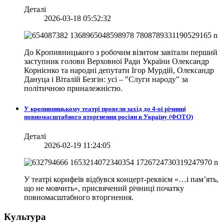
Деталі
2026-03-18 05:52:32
До Кропивницького з робочим візитом завітали перший
заступник голови Верховної Ради України Олександр
Корнієнко та народні депутати Ігор Мурдій, Олександр
Дануца і Віталій Безгін: усі – "Слуги народу" за
політичною приналежністю.
У кропивницькому театрі провели захід до 4-ої річниці
повномасштабного вторгнення росіян в Україну (ФОТО)
Деталі
2026-02-19 11:24:05
У театрі корифеїв відбувся концерт-реквієм «…і пам’ять,
що не мовчить», присвячений річниці початку
повномасштабного вторгнення.
Культура