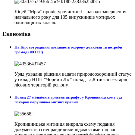
Ліцей "Мрія" провів урочистості з нагоди завершення
навчального року для 105 випускників чотирьох
одинадцятих класів.
Економіка
На Кіровоградщині поєднають охорону довкілля та потреби
громад (ФОТО)
Уряд ухвалив рішення надати природоохоронний статус
у складі НПП "Чорний Ліс" понад 12,8 тисячі гектарів
лісових територій регіону.
Понад 27 мільйонів гривень штрафу: у Кропивницькому суд
покарав порушника митних правил
Кропивницька митниця викрила схему подання
документів із неправдивими відомостями під час
митного оформлення великої партії фосфатидного