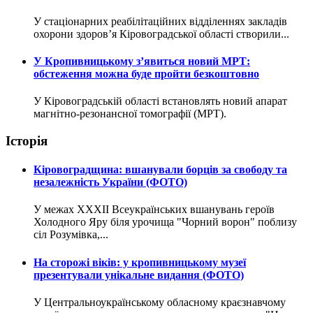
У стаціонарних реабілітаційних відділеннях закладів
охорони здоров’я Кіровоградської області створили...
У Кропивницькому з’явиться новий МРТ:
обстеження можна буде пройти безкоштовно
У Кіровоградській області встановлять новий апарат
магнітно-резонансної томографії (МРТ).
Історія
Кіровоградщина: вшанували борців за свободу та
незалежність України (ФОТО)
У межах XXXII Всеукраїнських вшанувань героїв
Холодного Яру біля урочища "Чорний ворон" поблизу
сіл Розумівка,...
На сторожі віків: у кропивницькому музеї
презентували унікальне видання (ФОТО)
У Центральноукраїнському обласному краєзнавчому