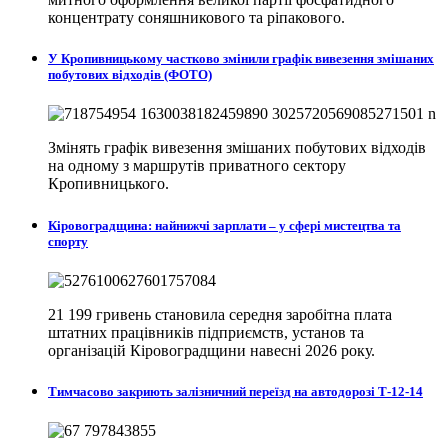
концентрату соняшникового та ріпакового.
У Кропивницькому частково змінили графік вивезення змішаних
побутових відходів (ФОТО)
Змінять графік вивезення змішаних побутових відходів
на одному з маршрутів приватного сектору
Кропивницького.
Кіровоградщина: найнижчі зарплати – у сфері мистецтва та
спорту
21 199 гривень становила середня заробітна плата
штатних працівників підприємств, установ та
організацій Кіровоградщини навесні 2026 року.
Тимчасово закриють залізничний переїзд на автодорозі Т-12-14