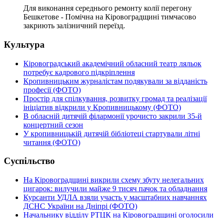
Для виконання середнього ремонту колії перегону
Бешкетове - Помічна на Кіровоградщині тимчасово
закриють залізничний переїзд.
Культура
Кіровоградський академічний обласний театр ляльок
потребує кадрового підкріплення
Кропивницьким журналістам подякували за відданість
професії (ФОТО)
Простір для спілкування, розвитку громад та реалізації
ініціатив відкрили у Кропивницькому (ФОТО)
В обласній дитячій філармонії урочисто закрили 35-й
концертний сезон
У кропивницькій дитячій бібліотеці стартували літні
читання (ФОТО)
Суспільство
На Кіровоградщині викрили схему збуту нелегальних
цигарок: вилучили майже 9 тисяч пачок та обладнання
Курсанти УДЛА взяли участь у масштабних навчаннях
ДСНС України на Дніпрі (ФОТО)
Начальнику відділу РТЦК на Кіровоградщині оголосили