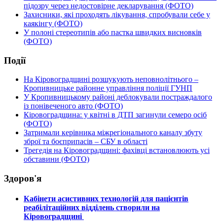
підозру через недостовірне декларування (ФОТО)
Захисники, які проходять лікування, спробували себе у
каякінгу (ФОТО)
У полоні стереотипів або пастка швидких висновків
(ФОТО)
Події
На Кіровоградщині розшукують неповнолітнього –
Кропивницьке районне управління поліції ГУНП
У Кропивницькому районі деблокували постраждалого
із понівеченого авто (ФОТО)
Кіровоградщина: у квітні в ДТП загинули семеро осіб
(ФОТО)
Затримали керівника міжрегіонального каналу збуту
зброї та боєприпасів – СБУ в області
Трегедія на Кіровоградщині: фахівці встановлюють усі
обставини (ФОТО)
Здоров'я
Кабінети асистивних технологій для пацієнтів
реабілітаційних відділень створили на
Кіровоградщині