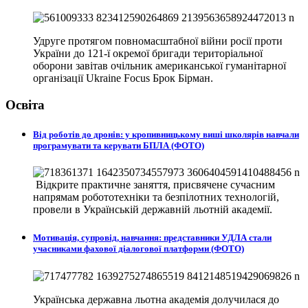
Удруге протягом повномасштабної війни росії проти
України до 121-ї окремої бригади територіальної
оборони завітав очільник американської гуманітарної
організації Ukraine Focus Брок Бірман.
Освіта
Від роботів до дронів: у кропивницькому виші школярів навчали
програмувати та керувати БПЛА (ФОТО)
Відкрите практичне заняття, присвячене сучасним
напрямам робототехніки та безпілотних технологій,
провели в
Українській державній льотній академії.
Мотивація, супровід, навчання: представники УДЛА стали
учасниками фахової діалогової платформи (ФОТО)
Українська державна льотна академія долучилася до