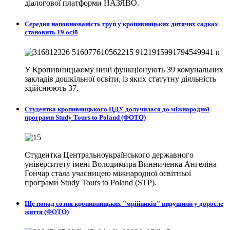
діалогової платформи НАЗЯВО.
Середня наповнюваність груп у кропивницьких дитячих садках
становить 19 осіб
У Кропивницькому нині функціонують 39 комунальних
закладів дошкільної освіти, із яких статутну діяльність
здійснюють 37.
Студентка кропивницького ЦДУ долучилася до міжнародної
програми Study Tours to Poland (ФОТО)
Студентка Центральноукраїнського державного
університету імені Володимира Винниченка Ангеліна
Гончар стала учасницею міжнародної освітньої
програми Study Tours to Poland (STP).
Ще понад сотня кропивницьких "мрійників" вирушили у доросле
життя (ФОТО)