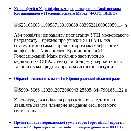
Усі конфесії в Україні діють мирно, – звернення Архієпископа
Кропивницького і Голованівського Марка (ФОТО, ВІДЕО)
Аби розвіяти неправдиву пропаганду УПЦ московського
патріархату – брехню про утиски УПЦ МП, яка
систематично сама є провокатором міжконфесійних
конфліктів – Архієпископ Кропивницький і
Голованівський Марк публічно звернувся до
керівництва США, Сенату та Конгресу, керівників ЄС
та інших міжнародних правозахисних інституцій....
Обранців скликають на сесію Кіровоградської обласної ради
Кіровоградська обласна рада скликає депутатів на
двадцять дев’яте пленарне засідання сесії восьмого
скликання.
Представники американської гуманітарної організації передали
воїнам 121 бригади три автомобілі швидкої допомоги (ФОТО)