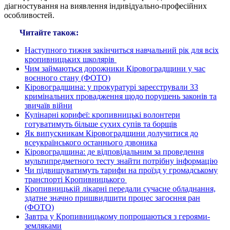
діагностування на виявлення індивідуально-професійних
особливостей.
Читайте також:
Наступного тижня закінчиться навчальний рік для всіх
кропивницьких школярів
Чим займаються дорожники Кіровоградщини у час
воєнного стану (ФОТО)
Кіровоградщина: у прокуратурі зареєстрували 33
кримінальних провадження щодо порушень законів та
звичаїв війни
Кулінарні корифеї: кропивницькі волонтери
готуватимуть більше сухих супів та борщів
Як випускникам Кіровоградщини долучитися до
всеукраїнського останнього дзвоника
Кіровоградщина: де відповідальним за проведення
мультипредметного тесту знайти потрібну інформацію
Чи підвищуватимуть тарифи на проїзд у громадському
транспорті Кропивницького
Кропивницькій лікарні передали сучасне обладнання,
здатне значно пришвидшити процес загоєння ран
(ФОТО)
Завтра у Кропивницькому попрощаються з героями-
земляками