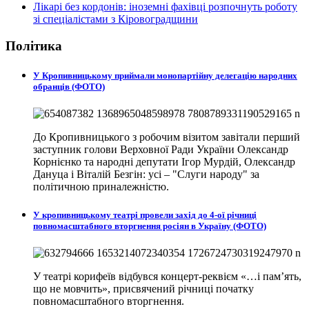
Лікарі без кордонів: іноземні фахівці розпочнуть роботу
зі спеціалістами з Кіровоградщини
Політика
У Кропивницькому приймали монопартійну делегацію народних
обранців (ФОТО)
До Кропивницького з робочим візитом завітали перший
заступник голови Верховної Ради України Олександр
Корнієнко та народні депутати Ігор Мурдій, Олександр
Дануца і Віталій Безгін: усі – "Слуги народу" за
політичною приналежністю.
У кропивницькому театрі провели захід до 4-ої річниці
повномасштабного вторгнення росіян в Україну (ФОТО)
У театрі корифеїв відбувся концерт-реквієм «…і пам’ять,
що не мовчить», присвячений річниці початку
повномасштабного вторгнення.