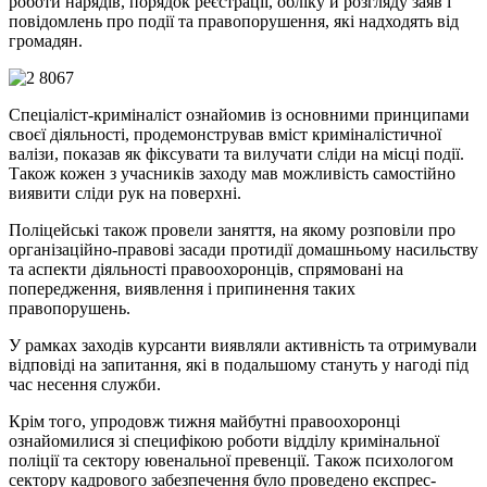
роботи нарядів, порядок реєстрації, обліку й розгляду заяв і
повідомлень про події та правопорушення, які надходять від
громадян.
Спеціаліст-криміналіст ознайомив із основними принципами
своєї діяльності, продемонстрував вміст криміналістичної
валізи, показав як фіксувати та вилучати сліди на місці події.
Також кожен з учасників заходу мав можливість самостійно
виявити сліди рук на поверхні.
Поліцейські також провели заняття, на якому розповіли про
організаційно-правові засади протидії домашньому насильству
та аспекти діяльності правоохоронців, спрямовані на
попередження, виявлення і припинення таких
правопорушень.
У рамках заходів курсанти виявляли активність та отримували
відповіді на запитання, які в подальшому стануть у нагоді під
час несення служби.
Крім того, упродовж тижня майбутні правоохоронці
ознайомилися зі специфікою роботи відділу кримінальної
поліції та сектору ювенальної превенції. Також психологом
сектору кадрового забезпечення було проведено експрес-